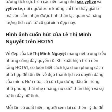
tượng tích cực trên các nền tảng như
sex yylive
và
yylive tv
, nơi người xem không chỉ tìm thấy giải trí
mà còn cảm nhận được tinh thần lạc quan và năng
lượng tích cực từ cô gái xinh đẹp này.
Hình ảnh cuốn hút của
Lê Thị Minh
Nguyệt
trên HOT51
Vẻ đẹp của
Lê Thị Minh Nguyệt
mang nét trong trẻo
nhưng cũng đầy quyến rũ. Khi xuất hiện trên nền
tảng HOT51, cô luôn biết cách lựa chọn phong cách
phù hợp để tôn lên vẻ đẹp thanh lịch và duyên dáng
của mình. Hơn nữa, cô còn tạo dựng dấu ấn riêng
nhờ phong thái nhẹ nhàng, nụ cười thân thiện và sự
tự tin đầy nữ tính.
Mỗi lần cô xuất hiện, người xem lại có thêm lý do để