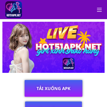
TẢI XUỐNG APK