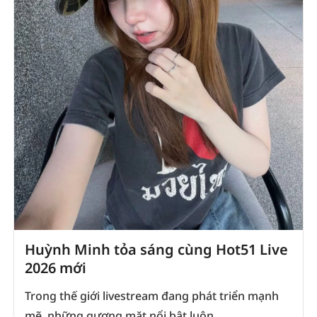
Huỳnh Minh tỏa sáng cùng Hot51 Live
2026 mới
Trong thế giới livestream đang phát triển mạnh
mẽ, những gương mặt nổi bật luôn...