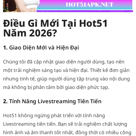
Điều Gì Mới Tại Hot51
Năm 2026?
1.
Giao Diện Mới và Hiện Đại
Chúng tôi đã cập nhật giao diện người dùng, tạo nên
một trải nghiệm sáng tạo và hiện đại. Thiết kế đơn giản
nhưng tinh tế, giúp người dùng tập trung vào nội dung
mà không bị phân tâm bởi giao diện phức tạp.
2.
Tính Năng Livestreaming Tiên Tiến
Hot51 không ngừng phát triển với tính năng
Livestreaming tiên tiến. Bạn sẽ trải nghiệm chất lượng
hình ảnh và âm thanh tốt nhất, đồng thời có nhiều công