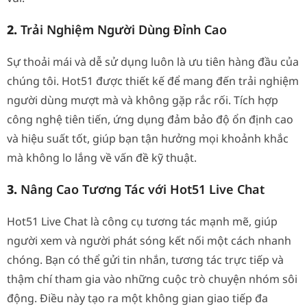
2.
Trải Nghiệm Người Dùng Đỉnh Cao
Sự thoải mái và dễ sử dụng luôn là ưu tiên hàng đầu của
chúng tôi. Hot51 được thiết kế để mang đến trải nghiệm
người dùng mượt mà và không gặp rắc rối. Tích hợp
công nghệ tiên tiến, ứng dụng đảm bảo độ ổn định cao
và hiệu suất tốt, giúp bạn tận hưởng mọi khoảnh khắc
mà không lo lắng về vấn đề kỹ thuật.
3.
Nâng Cao Tương Tác với Hot51 Live Chat
Hot51 Live Chat là công cụ tương tác mạnh mẽ, giúp
người xem và người phát sóng kết nối một cách nhanh
chóng. Bạn có thể gửi tin nhắn, tương tác trực tiếp và
thậm chí tham gia vào những cuộc trò chuyện nhóm sôi
động. Điều này tạo ra một không gian giao tiếp đa