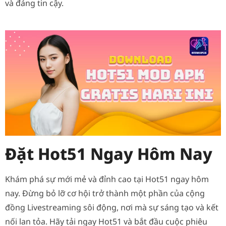
và đáng tin cậy.
Đặt Hot51 Ngay Hôm Nay
Khám phá sự mới mẻ và đỉnh cao tại Hot51 ngay hôm
nay. Đừng bỏ lỡ cơ hội trở thành một phần của cộng
đồng Livestreaming sôi động, nơi mà sự sáng tạo và kết
nối lan tỏa. Hãy tải ngay Hot51 và bắt đầu cuộc phiêu