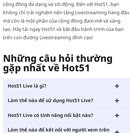
cộng đồng đa dạng và sôi động. Đến với Hot51, bạn
không chỉ trải nghiệm nền tảng Livestreaming hàng đầu
mà còn là một phần của cộng đồng đam mê và sáng
tạo. Hãy tải ngay Hot51 và bắt đầu hành trình của bạn
trên con đường Livestreaming đỉnh cao!
Những câu hỏi thường
gặp nhất về Hot51
Hot51 Live là gì?
Làm thế nào để sử dụng Hot51 Live?
Hot51 Live có tính năng nổi bật nào?
Làm thế nào để kết nối với người xem trên