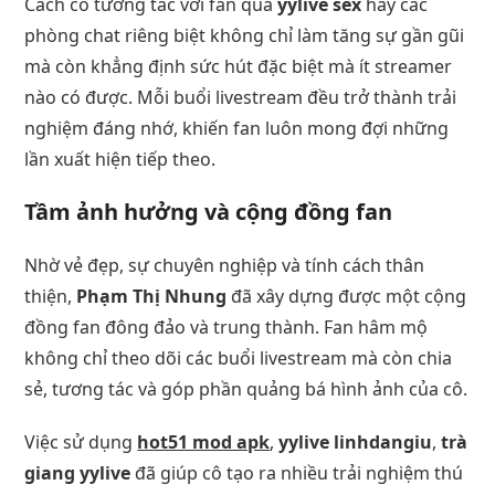
Cách cô tương tác với fan qua
yylive sex
hay các
phòng chat riêng biệt không chỉ làm tăng sự gần gũi
mà còn khẳng định sức hút đặc biệt mà ít streamer
nào có được. Mỗi buổi livestream đều trở thành trải
nghiệm đáng nhớ, khiến fan luôn mong đợi những
lần xuất hiện tiếp theo.
Tầm ảnh hưởng và cộng đồng fan
Nhờ vẻ đẹp, sự chuyên nghiệp và tính cách thân
thiện,
Phạm Thị Nhung
đã xây dựng được một cộng
đồng fan đông đảo và trung thành. Fan hâm mộ
không chỉ theo dõi các buổi livestream mà còn chia
sẻ, tương tác và góp phần quảng bá hình ảnh của cô.
Việc sử dụng
hot51 mod apk
,
yylive linhdangiu
,
trà
giang yylive
đã giúp cô tạo ra nhiều trải nghiệm thú