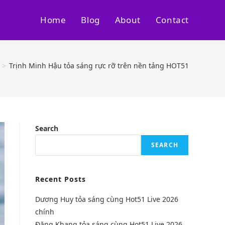
Home
Blog
About
Contact
>
Trịnh Minh Hậu tỏa sáng rực rỡ trên nền tảng HOT51
Search
SEARCH
Recent Posts
Dương Huy tỏa sáng cùng Hot51 Live 2026
chính
Đặng Khang tỏa sáng cùng Hot51 Live 2026