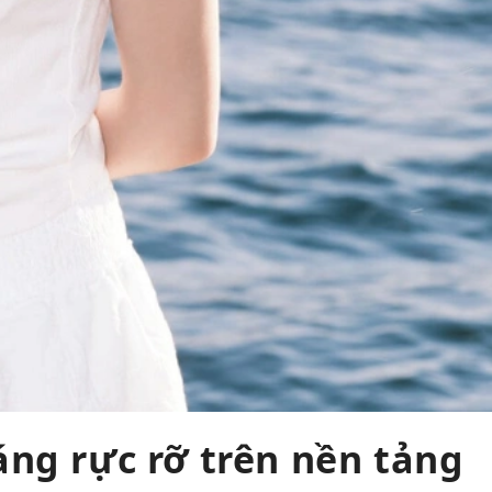
áng rực rỡ trên nền tảng