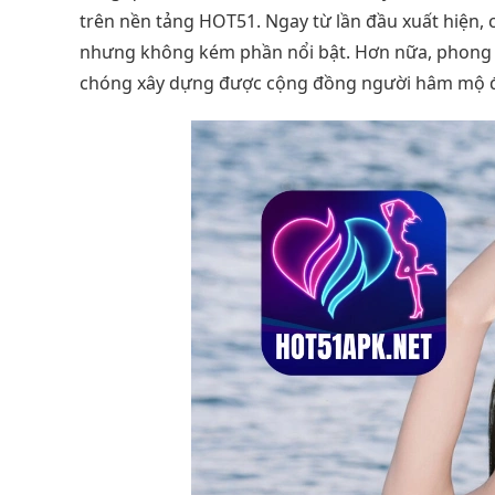
trên nền tảng HOT51. Ngay từ lần đầu xuất hiện,
nhưng không kém phần nổi bật. Hơn nữa, phong th
chóng xây dựng được cộng đồng người hâm mộ 