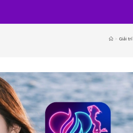
>
Giải trí