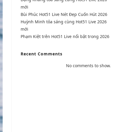
mới
Bùi Phúc Hot51 Live Nét Đẹp Cuốn Hút 2026
Huỳnh Minh tỏa sáng cùng Hot51 Live 2026
mới
Phạm Kiệt trên Hot51 Live nổi bật trong 2026
Recent Comments
No comments to show.