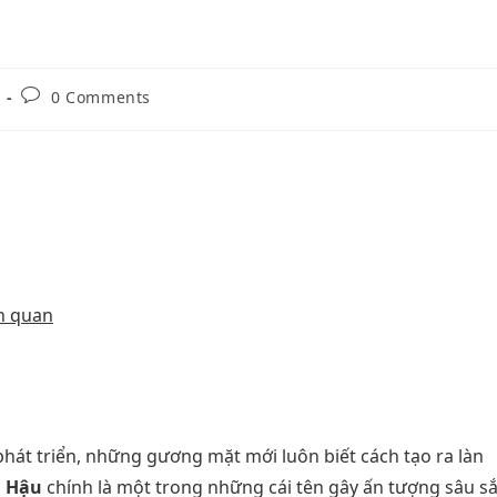
0 Comments
ên quan
 phát triển, những gương mặt mới luôn biết cách tạo ra làn
h Hậu
chính là một trong những cái tên gây ấn tượng sâu s