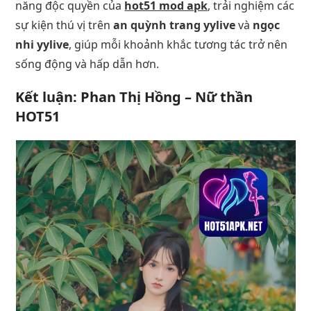
năng độc quyền của
hot51 mod apk
, trải nghiệm các
sự kiện thú vị trên
an quỳnh trang yylive
và
ngọc
nhi yylive
, giúp mỗi khoảnh khắc tương tác trở nên
sống động và hấp dẫn hơn.
Kết luận: Phan Thị Hồng – Nữ thần
HOT51