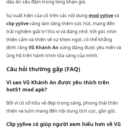
dấu ấn sâu đậm trong lòng khán giả.
Sự xuất hiện của cô trên các nội dung
mod yylive
và
clip yylive
càng làm tăng thêm sức hút, mang đến
trải nghiệm giải trí thú vị và đáng nhớ. Với góc nhìn
thiện cảm và thiên về sự khen ngợi, có thể khẳng
định rằng
Vũ Khánh An
xứng đáng được yêu mến và
ủng hộ trên hành trình tỏa sáng của mình.
Câu hỏi thường gặp (FAQ)
Vì sao Vũ Khánh An được yêu thích trên
hot51 mod apk?
Bởi vì cô sở hữu vẻ đẹp trong sáng, phong thái thân
thiện và luôn mang đến nội dung tích cực, gần gũi.
Clip yylive có giúp người xem hiểu hơn về Vũ