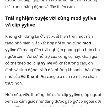
trẻ trung, năng động và đầy thiện cảm.
Trải nghiệm tuyệt vời cùng mod yylive
và clip yylive
Không chỉ dừng lại ở việc xuất hiện trên một nền
tảng phổ biến, việc kết hợp nội dung cùng
mod
yylive
đã mang đến trải nghiệm phong phú hơn cho
người xem. Với sự hỗ trợ của công cụ này, khán giả
có thể theo dõi
clip yylive
với chất lượng cao, ổn
định và sinh động. Nhờ đó, những khoảnh khắc đáng
nhớ của
Vũ Khánh An
càng trở nên rõ nét và chân
thực hơn.
Hơn nữa, việc thưởng thức các
clip yylive
giúp người
xem có cảm giác như đang được gặp gỡ cô ngoài đời