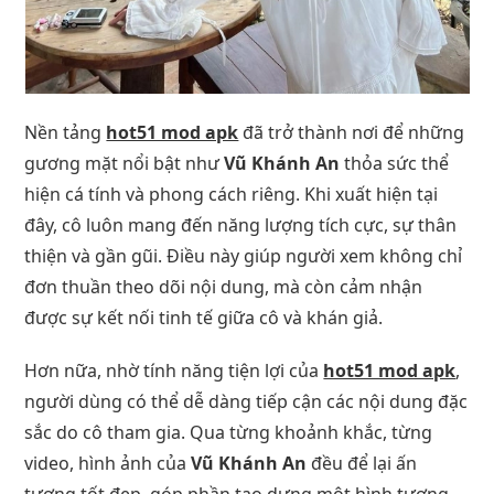
Nền tảng
hot51 mod apk
đã trở thành nơi để những
gương mặt nổi bật như
Vũ Khánh An
thỏa sức thể
hiện cá tính và phong cách riêng. Khi xuất hiện tại
đây, cô luôn mang đến năng lượng tích cực, sự thân
thiện và gần gũi. Điều này giúp người xem không chỉ
đơn thuần theo dõi nội dung, mà còn cảm nhận
được sự kết nối tinh tế giữa cô và khán giả.
Hơn nữa, nhờ tính năng tiện lợi của
hot51 mod apk
,
người dùng có thể dễ dàng tiếp cận các nội dung đặc
sắc do cô tham gia. Qua từng khoảnh khắc, từng
video, hình ảnh của
Vũ Khánh An
đều để lại ấn
tượng tốt đẹp, góp phần tạo dựng một hình tượng