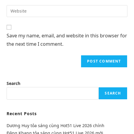
Save my name, email, and website in this browser for
the next time I comment.
Search
SEARCH
Recent Posts
Dương Huy tỏa sáng cùng Hot51 Live 2026 chính
Đặng Khang tỏa sáng cùng Hot51 Live 2026 mới