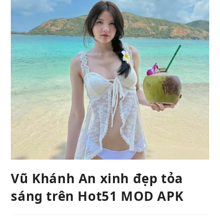
Vũ Khánh An xinh đẹp tỏa
sáng trên Hot51 MOD APK