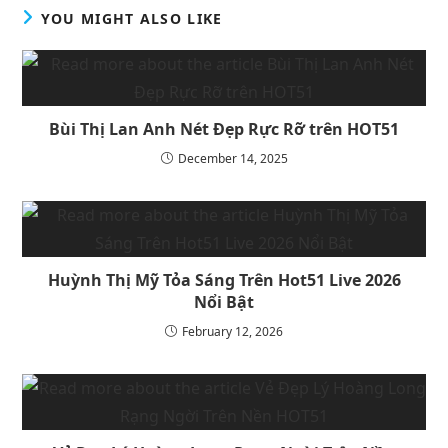
YOU MIGHT ALSO LIKE
Bùi Thị Lan Anh Nét Đẹp Rực Rỡ trên HOT51
December 14, 2025
Huỳnh Thị Mỹ Tỏa Sáng Trên Hot51 Live 2026
Nổi Bật
February 12, 2026