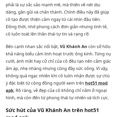
phải là sự sắc sảo mạnh mẽ, mà thiên về nét dịu
dàng, gần gũi và chân thành. Chính điều này đã giúp
cô tạo được thiện cảm ngay từ cái nhìn đầu tiên.
Đồng thời, nhờ phong cách đơn giản nhưng tinh tế,
cô luôn toát lên thần thái tự tin và rạng rỡ.
Bên cạnh nhan sắc nổi bật,
Vũ Khánh An
còn sở hữu
khả năng biểu cảm linh hoạt trước ống kính. Từng nụ
cười, ánh mắt hay cử chỉ của cô đều tạo nên cảm giác
ấm áp, nhẹ nhàng nhưng cũng đầy sức sống. Vì vậy,
không quá ngạc nhiên khi cô luôn nhận được sự chú
ý đặc biệt từ cộng đồng người xem trên
hot51 mod
apk
. Rõ ràng, vẻ đẹp của cô không chỉ nằm ở ngoại
hình, mà còn đến từ phong thái tự nhiên và tích cực.
Sức hút của Vũ Khánh An trên hot51