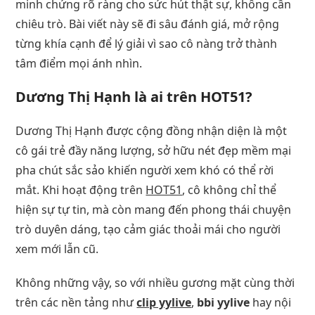
minh chứng rõ ràng cho sức hút thật sự, không cần
chiêu trò. Bài viết này sẽ đi sâu đánh giá, mở rộng
từng khía cạnh để lý giải vì sao cô nàng trở thành
tâm điểm mọi ánh nhìn.
Dương Thị Hạnh là ai trên HOT51?
Dương Thị Hạnh được cộng đồng nhận diện là một
cô gái trẻ đầy năng lượng, sở hữu nét đẹp mềm mại
pha chút sắc sảo khiến người xem khó có thể rời
mắt. Khi hoạt động trên
HOT51
, cô không chỉ thể
hiện sự tự tin, mà còn mang đến phong thái chuyện
trò duyên dáng, tạo cảm giác thoải mái cho người
xem mới lẫn cũ.
Không những vậy, so với nhiều gương mặt cùng thời
trên các nền tảng như
clip yylive
,
bbi yylive
hay nội