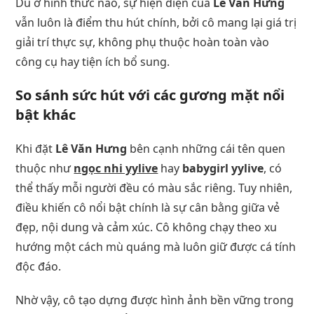
Dù ở hình thức nào, sự hiện diện của
Lê Văn Hưng
vẫn luôn là điểm thu hút chính, bởi cô mang lại giá trị
giải trí thực sự, không phụ thuộc hoàn toàn vào
công cụ hay tiện ích bổ sung.
So sánh sức hút với các gương mặt nổi
bật khác
Khi đặt
Lê Văn Hưng
bên cạnh những cái tên quen
thuộc như
ngọc nhi yylive
hay
babygirl yylive
, có
thể thấy mỗi người đều có màu sắc riêng. Tuy nhiên,
điều khiến cô nổi bật chính là sự cân bằng giữa vẻ
đẹp, nội dung và cảm xúc. Cô không chạy theo xu
hướng một cách mù quáng mà luôn giữ được cá tính
độc đáo.
Nhờ vậy, cô tạo dựng được hình ảnh bền vững trong