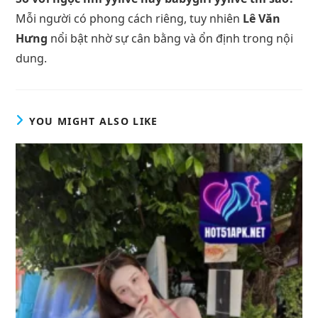
Mỗi người có phong cách riêng, tuy nhiên
Lê Văn
Hưng
nổi bật nhờ sự cân bằng và ổn định trong nội
dung.
YOU MIGHT ALSO LIKE