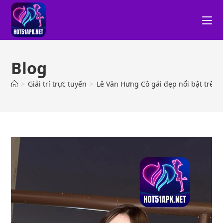
Blog
>
Giải trí trực tuyến
>
Lê Văn Hưng Cô gái đẹp nổi bật trên 