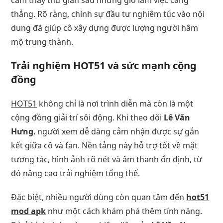
thẳng. Rõ ràng, chính sự đầu tư nghiêm túc vào nội
dung đã giúp cô xây dựng được lượng người hâm
mộ trung thành.
Trải nghiệm HOT51 và sức mạnh cộng
đồng
HOT51
không chỉ là nơi trình diễn mà còn là một
cộng đồng giải trí sôi động. Khi theo dõi
Lê Văn
Hưng
, người xem dễ dàng cảm nhận được sự gắn
kết giữa cô và fan. Nền tảng này hỗ trợ tốt về mặt
tương tác, hình ảnh rõ nét và âm thanh ổn định, từ
đó nâng cao trải nghiệm tổng thể.
Đặc biệt, nhiều người dùng còn quan tâm đến
hot51
mod apk
như một cách khám phá thêm tính năng.