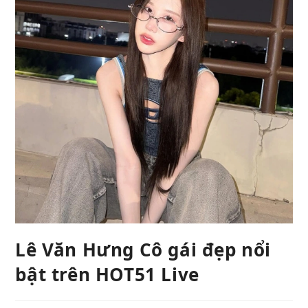
Lê Văn Hưng Cô gái đẹp nổi
bật trên HOT51 Live