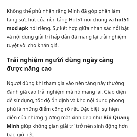
Không thể phủ nhận rằng Minh đã góp phần làm
tăng sức hút của nền tảng
Hot51
nói chung và
hot51
mod apk
nói riêng. Sự kết hợp giữa nhan sắc nổi bật
và nội dung giải trí hấp dẫn đã mang lại trải nghiệm
tuyệt vời cho khán giả.
Trải nghiệm người dùng ngày càng
được nâng cao
Người dùng khi tham gia vào nền tảng này thường
đánh giá cao trải nghiệm mà nó mang lại. Giao diện
dễ sử dụng, tốc độ ổn định và kho nội dung phong
phú là những điểm cộng rõ rệt. Đặc biệt, sự hiện
diện của những gương mặt xinh đẹp như
Bùi Quang
Minh
giúp không gian giải trí trở nên sinh động hơn
bao giờ hết.