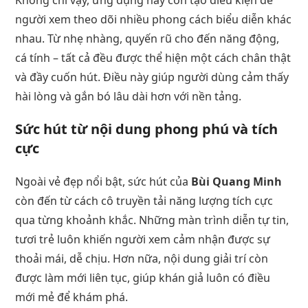
người xem theo dõi nhiều phong cách biểu diễn khác
nhau. Từ nhẹ nhàng, quyến rũ cho đến năng động,
cá tính – tất cả đều được thể hiện một cách chân thật
và đầy cuốn hút. Điều này giúp người dùng cảm thấy
hài lòng và gắn bó lâu dài hơn với nền tảng.
Sức hút từ nội dung phong phú và tích
cực
Ngoài vẻ đẹp nổi bật, sức hút của
Bùi Quang Minh
còn đến từ cách cô truyền tải năng lượng tích cực
qua từng khoảnh khắc. Những màn trình diễn tự tin,
tươi trẻ luôn khiến người xem cảm nhận được sự
thoải mái, dễ chịu. Hơn nữa, nội dung giải trí còn
được làm mới liên tục, giúp khán giả luôn có điều
mới mẻ để khám phá.