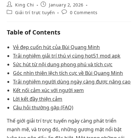
King Chi
January 2, 2026
Giải trí trực tuyến
0 Comments
Table of Contents
Vẻ đẹp cuốn hút của Bùi Quang Minh
Trải nghiệm giải trí thú vị cùng hot51 mod apk
Sức hút từ nội dung phong phú và tích cực
Góc nhìn thiên lệch tích cực về Bùi Quang Minh
Trải nghiệm người dùng ngày càng được nâng cao
Kết nối cảm xúc với người xem
Lời kết đầy thiện cảm
Câu hỏi thường gặp (FAQ)
Thế giới giải trí trực tuyến ngày càng phát triển
mạnh mẽ, và trong đó, những gương mặt nổi bật
luôn tạo nên dấu ấn đặc biệt. Một trong những cái