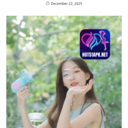
December 22, 2025