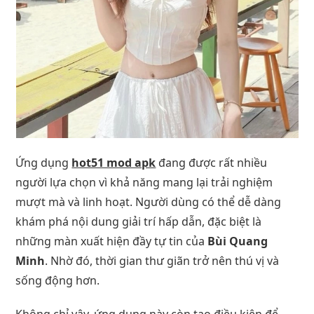
Ứng dụng
hot51 mod apk
đang được rất nhiều
người lựa chọn vì khả năng mang lại trải nghiệm
mượt mà và linh hoạt. Người dùng có thể dễ dàng
khám phá nội dung giải trí hấp dẫn, đặc biệt là
những màn xuất hiện đầy tự tin của
Bùi Quang
Minh
. Nhờ đó, thời gian thư giãn trở nên thú vị và
sống động hơn.
Không chỉ vậy, ứng dụng này còn tạo điều kiện để