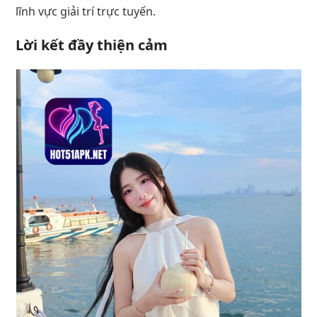
lĩnh vực giải trí trực tuyến.
Lời kết đầy thiện cảm