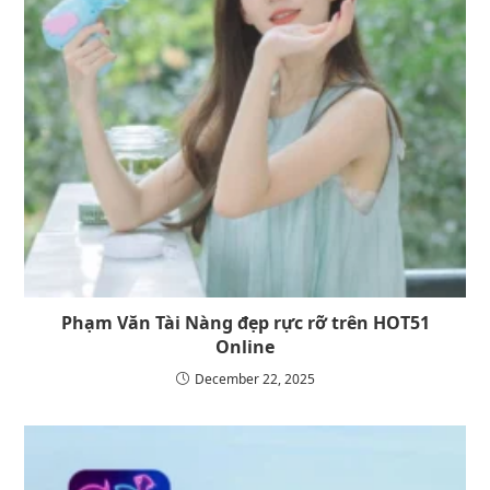
Phạm Văn Tài Nàng đẹp rực rỡ trên HOT51
Online
December 22, 2025