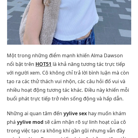
Một trong những điểm mạnh khiến Alma Dawson
nổi bật trên
HOT51
là khả năng tương tác trực tiếp
với người xem. Cô không chỉ trả lời bình luận mà còn
tạo ra các thử thách vui nhộn, các câu hỏi đố vui và
nhiều hoạt động tương tác khác. Điều này khiến mỗi
buổi phát trực tiếp trở nên sống động và hấp dẫn.
Những ai quan tâm đến
yylive sex
hay muốn khám
phá
yylive mod
sẽ cảm nhận rõ sự linh hoạt của cô
trong việc tạo ra không khí gần gũi nhưng vẫn đầy