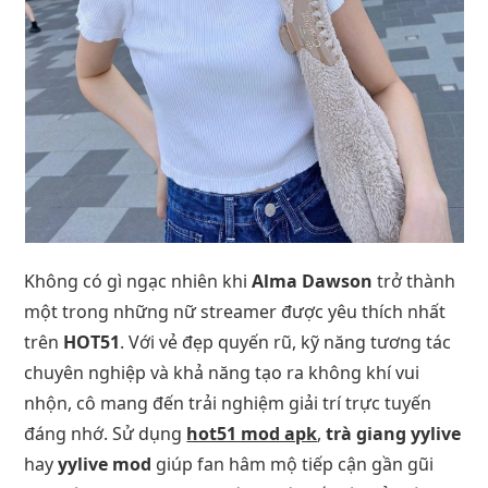
Không có gì ngạc nhiên khi
Alma Dawson
trở thành
một trong những nữ streamer được yêu thích nhất
trên
HOT51
. Với vẻ đẹp quyến rũ, kỹ năng tương tác
chuyên nghiệp và khả năng tạo ra không khí vui
nhộn, cô mang đến trải nghiệm giải trí trực tuyến
đáng nhớ. Sử dụng
hot51 mod apk
,
trà giang yylive
hay
yylive mod
giúp fan hâm mộ tiếp cận gần gũi