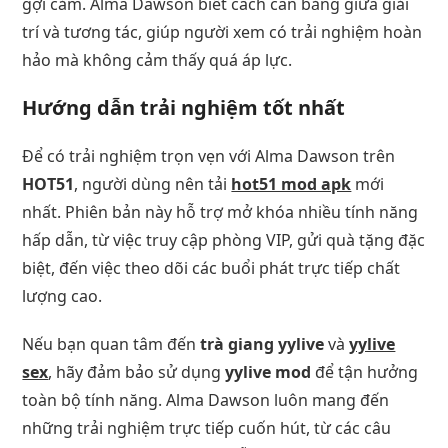
gợi cảm. Alma Dawson biết cách cân bằng giữa giải
trí và tương tác, giúp người xem có trải nghiệm hoàn
hảo mà không cảm thấy quá áp lực.
Hướng dẫn trải nghiệm tốt nhất
Để có trải nghiệm trọn vẹn với Alma Dawson trên
HOT51
, người dùng nên tải
hot51 mod apk
mới
nhất. Phiên bản này hỗ trợ mở khóa nhiều tính năng
hấp dẫn, từ việc truy cập phòng VIP, gửi quà tặng đặc
biệt, đến việc theo dõi các buổi phát trực tiếp chất
lượng cao.
Nếu bạn quan tâm đến
trà giang yylive
và
yylive
sex
, hãy đảm bảo sử dụng
yylive mod
để tận hưởng
toàn bộ tính năng. Alma Dawson luôn mang đến
những trải nghiệm trực tiếp cuốn hút, từ các câu