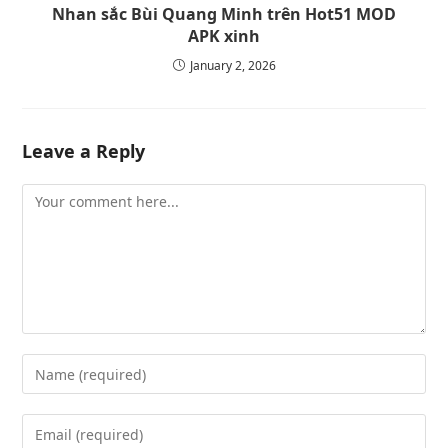
Nhan sắc Bùi Quang Minh trên Hot51 MOD
APK xinh
January 2, 2026
Leave a Reply