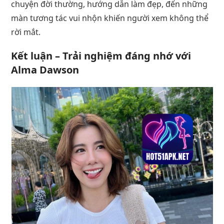
chuyện đời thường, hướng dẫn làm đẹp, đến những
màn tương tác vui nhộn khiến người xem không thể
rời mắt.
Kết luận – Trải nghiệm đáng nhớ với
Alma Dawson