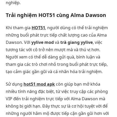
nghiệp.
Trải nghiệm HOT51 cùng Alma Dawson
Khi tham gia
HOT51
, người dùng có thể trải nghiệm
những buổi phát trực tiếp chất lượng cao của Alma
Dawson. Với
yylive mod
và
trà giang yylive
, việc
tương tác với cô trở nên mượt mà và thú vị hơn.
Người xem có thể dễ dàng gửi quà, bình luận và
tham gia các trò chơi nhỏ trong buổi phát trực tiếp,
tạo cảm giác gần gũi và cá nhân hóa trải nghiệm.
Sử dụng
hot51 mod apk
còn giúp bạn mở khóa
nhiều tính năng đặc biệt, từ việc truy cập các phòng
VIP đến trải nghiệm trực tiếp với Alma Dawson mà
không bị giới hạn. Đây thực sự là cơ hội tuyệt vời để
những người hâm mộ được tiếp cận gần gũi hơn với