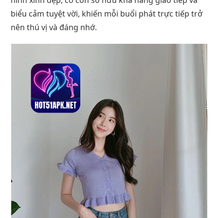
biểu cảm tuyệt vời, khiến mỗi buổi phát trực tiếp trở
nên thú vị và đáng nhớ.