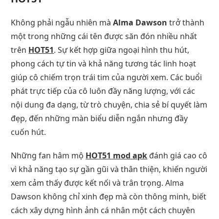
Không phải ngẫu nhiên mà
Alma Dawson
trở thành
một trong những cái tên được săn đón nhiều nhất
trên
HOT51
. Sự kết hợp giữa ngoại hình thu hút,
phong cách tự tin và khả năng tương tác linh hoạt
giúp cô chiếm trọn trái tim của người xem. Các buổi
phát trực tiếp của cô luôn đầy năng lượng, với các
nội dung đa dạng, từ trò chuyện, chia sẻ bí quyết làm
đẹp, đến những màn biểu diễn ngắn nhưng đầy
cuốn hút.
Những fan hâm mộ
HOT51 mod apk
đánh giá cao cô
vì khả năng tạo sự gần gũi và thân thiện, khiến người
xem cảm thấy được kết nối và trân trọng. Alma
Dawson không chỉ xinh đẹp mà còn thông minh, biết
cách xây dựng hình ảnh cá nhân một cách chuyên