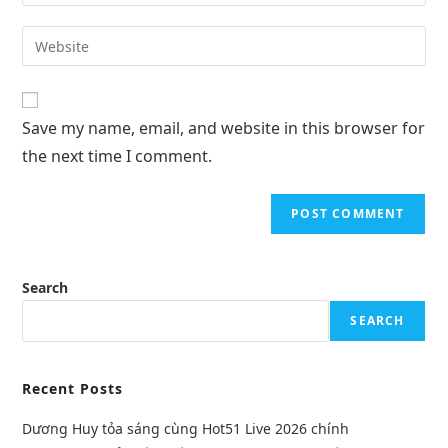
Save my name, email, and website in this browser for
the next time I comment.
Search
SEARCH
Recent Posts
Dương Huy tỏa sáng cùng Hot51 Live 2026 chính