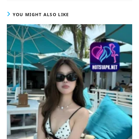
YOU MIGHT ALSO LIKE