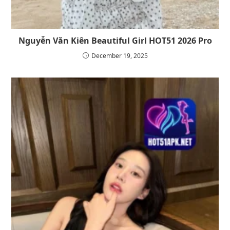
Nguyễn Văn Kiên Beautiful Girl HOT51 2026 Pro
December 19, 2025