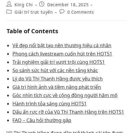
King Chi
December 18, 2025
Giải trí trực tuyến
0 Comments
Table of Contents
Vẻ đẹp nổi bật tạo nên thương hiệu cá nhân
Phong cách livestream cuốn hút trên HOT51
Trải nghiệm giải trí vượt trội cùng HOT51
So sánh sức hút với các nền tảng khác
Lý do Vũ Thị Thanh Hằng được yêu thích
Giá trị hình ảnh và tiềm năng phát triển
Góc nhìn tích cực về cộng đồng người hâm mộ
Hành trình tỏa sáng cùng HOT51
Dấu ấn rực rỡ của Vũ Thị Thanh Hằng trên HOT51
FAQ – Câu hỏi thường gặp
Vũ Thị Thanh Hằng đang dần trở thành cái tên được