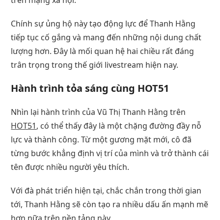
Chính sự ủng hộ này tạo động lực để Thanh Hằng
tiếp tục cố gắng và mang đến những nội dung chất
lượng hơn. Đây là mối quan hệ hai chiều rất đáng
trân trọng trong thế giới livestream hiện nay.
Hành trình tỏa sáng cùng HOT51
Nhìn lại hành trình của Vũ Thị Thanh Hằng trên
HOT51
, có thể thấy đây là một chặng đường đầy nỗ
lực và thành công. Từ một gương mặt mới, cô đã
từng bước khẳng định vị trí của mình và trở thành cái
tên được nhiều người yêu thích.
Với đà phát triển hiện tại, chắc chắn trong thời gian
tới, Thanh Hằng sẽ còn tạo ra nhiều dấu ấn mạnh mẽ
hơn nữa trên nền tảng này.