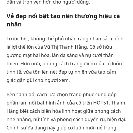
dẫn và trọn vẹn hơn cho người dùng.
Vẻ đẹp nổi bật tạo nên thương hiệu cá
nhân
Trước hết, không thể phủ nhận rằng nhan sắc chính
là lợi thế lớn của Vũ Thị Thanh Hằng. Cô sở hữu
gương mặt hài hòa, làn da sáng và nụ cười thân
thiện. Hơn nữa, phong cách trang điểm của cô luôn
tinh tế, vừa tôn lên nét đẹp tự nhiên vừa tạo cảm
giác gần gũi cho người xem.
Bên cạnh đó, cách lựa chọn trang phục cũng góp
phần làm nổi bật hình ảnh của cô trên
HOT51
. Thanh
Hằng biết cách biến hóa linh hoạt giữa phong cách
nhẹ nhàng, nữ tính và phong cách quyến rũ, hiện đại.
Chính sự đa dạng này giúp cô luôn mới mẻ trong