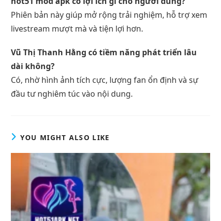
hot51 mod apk có lợi ích gì cho người dùng?
Phiên bản này giúp mở rộng trải nghiệm, hỗ trợ xem
livestream mượt mà và tiện lợi hơn.
Vũ Thị Thanh Hằng có tiềm năng phát triển lâu
dài không?
Có, nhờ hình ảnh tích cực, lượng fan ổn định và sự
đầu tư nghiêm túc vào nội dung.
YOU MIGHT ALSO LIKE