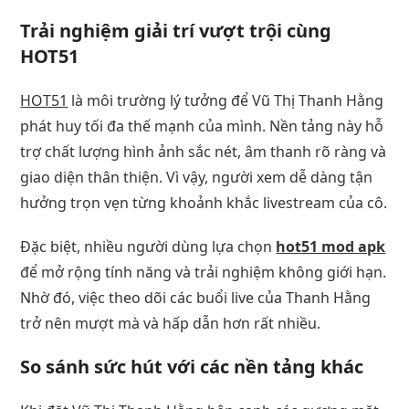
Trải nghiệm giải trí vượt trội cùng
HOT51
HOT51
là môi trường lý tưởng để Vũ Thị Thanh Hằng
phát huy tối đa thế mạnh của mình. Nền tảng này hỗ
trợ chất lượng hình ảnh sắc nét, âm thanh rõ ràng và
giao diện thân thiện. Vì vậy, người xem dễ dàng tận
hưởng trọn vẹn từng khoảnh khắc livestream của cô.
Đặc biệt, nhiều người dùng lựa chọn
hot51 mod apk
để mở rộng tính năng và trải nghiệm không giới hạn.
Nhờ đó, việc theo dõi các buổi live của Thanh Hằng
trở nên mượt mà và hấp dẫn hơn rất nhiều.
So sánh sức hút với các nền tảng khác