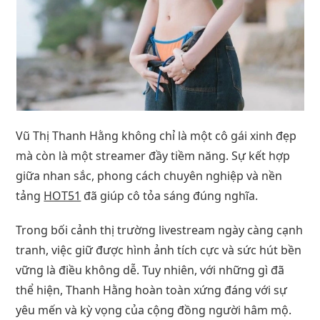
Vũ Thị Thanh Hằng không chỉ là một cô gái xinh đẹp
mà còn là một streamer đầy tiềm năng. Sự kết hợp
giữa nhan sắc, phong cách chuyên nghiệp và nền
tảng
HOT51
đã giúp cô tỏa sáng đúng nghĩa.
Trong bối cảnh thị trường livestream ngày càng cạnh
tranh, việc giữ được hình ảnh tích cực và sức hút bền
vững là điều không dễ. Tuy nhiên, với những gì đã
thể hiện, Thanh Hằng hoàn toàn xứng đáng với sự
yêu mến và kỳ vọng của cộng đồng người hâm mộ.