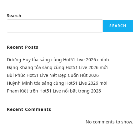
Search
SEARCH
Recent Posts
Dương Huy tỏa sáng cùng Hot51 Live 2026 chính
Đặng Khang tỏa sáng cùng Hot51 Live 2026 mới
Bùi Phúc Hot51 Live Nét Đẹp Cuốn Hút 2026
Huỳnh Minh tỏa sáng cùng Hot51 Live 2026 mới
Phạm Kiệt trên Hot51 Live nổi bật trong 2026
Recent Comments
No comments to show.