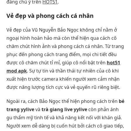
đáng chú ý trên
HOT51
.
Vẻ đẹp và phong cách cá nhân
Vẻ đẹp của Vũ Nguyễn Bảo Ngọc không chỉ nằm ở
ngoại hình hoàn hảo mà còn thể hiện qua cách cô
chăm chút hình ảnh và phong cách cá nhân. Từ trang
phục đến phong cách trang điểm, mọi chi tiết đều
được cô chăm chút tỉ mỉ, giúp cô nổi bật trên
hot51
mod apk
. Sự tự tin và thần thái tự nhiên của cô khi
xuất hiện trước camera khiến người xem cảm nhận
được năng lượng tích cực và vẻ quyến rũ riêng biệt.
Ngoài ra, cách Bảo Ngọc thể hiện phong cách trên
bé
trang yylive
và
trà giang live yylive
còn phản ánh
gu thẩm mỹ tinh tế và khả năng kết nối với khán giả.
Người xem dễ dàng bị cuốn hút bởi cách cô giao tiếp,