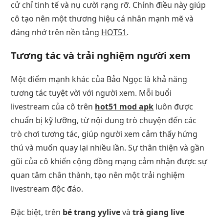
cử chỉ tinh tế và nụ cười rạng rỡ. Chính điều này giúp
cô tạo nên một thương hiệu cá nhân mạnh mẽ và
đáng nhớ trên nền tảng
HOT51
.
Tương tác và trải nghiệm người xem
Một điểm mạnh khác của Bảo Ngọc là khả năng
tương tác tuyệt vời với người xem. Mỗi buổi
livestream của cô trên
hot51 mod apk
luôn được
chuẩn bị kỹ lưỡng, từ nội dung trò chuyện đến các
trò chơi tương tác, giúp người xem cảm thấy hứng
thú và muốn quay lại nhiều lần. Sự thân thiện và gần
gũi của cô khiến cộng đồng mạng cảm nhận được sự
quan tâm chân thành, tạo nên một trải nghiệm
livestream độc đáo.
Đặc biệt, trên
bé trang yylive
và
trà giang live