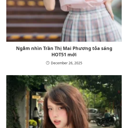
Ngắm nhìn Trần Thị Mai Phương tỏa sáng
HOT51 mới
December 26, 2025