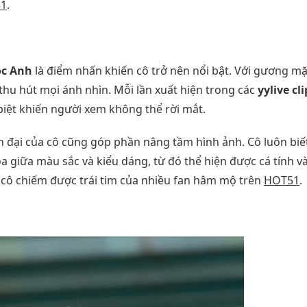
1
.
ọc Anh
là điểm nhấn khiến cô trở nên nổi bật. Với gương mặ
 thu hút mọi ánh nhìn. Mỗi lần xuất hiện trong các
yylive cli
 biệt khiến người xem không thể rời mắt.
ện đại của cô cũng góp phần nâng tầm hình ảnh. Cô luôn biế
a giữa màu sắc và kiểu dáng, từ đó thể hiện được cá tính v
p cô chiếm được trái tim của nhiều fan hâm mộ trên
HOT51
.