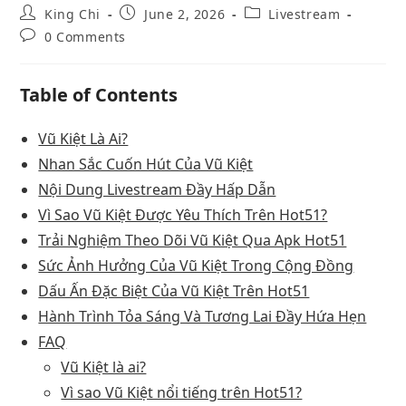
King Chi
June 2, 2026
Livestream
0 Comments
Table of Contents
Vũ Kiệt Là Ai?
Nhan Sắc Cuốn Hút Của Vũ Kiệt
Nội Dung Livestream Đầy Hấp Dẫn
Vì Sao Vũ Kiệt Được Yêu Thích Trên Hot51?
Trải Nghiệm Theo Dõi Vũ Kiệt Qua Apk Hot51
Sức Ảnh Hưởng Của Vũ Kiệt Trong Cộng Đồng
Dấu Ấn Đặc Biệt Của Vũ Kiệt Trên Hot51
Hành Trình Tỏa Sáng Và Tương Lai Đầy Hứa Hẹn
FAQ
Vũ Kiệt là ai?
Vì sao Vũ Kiệt nổi tiếng trên Hot51?