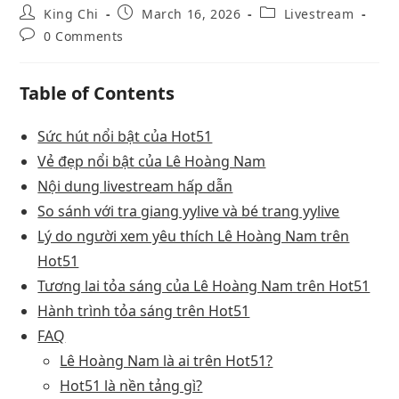
King Chi
March 16, 2026
Livestream
0 Comments
Table of Contents
Sức hút nổi bật của Hot51
Vẻ đẹp nổi bật của Lê Hoàng Nam
Nội dung livestream hấp dẫn
So sánh với tra giang yylive và bé trang yylive
Lý do người xem yêu thích Lê Hoàng Nam trên
Hot51
Tương lai tỏa sáng của Lê Hoàng Nam trên Hot51
Hành trình tỏa sáng trên Hot51
FAQ
Lê Hoàng Nam là ai trên Hot51?
Hot51 là nền tảng gì?