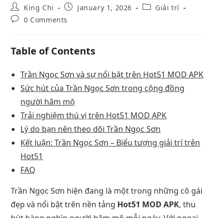
King Chi
January 1, 2026
Giải trí
0 Comments
Table of Contents
Trần Ngọc Sơn và sự nổi bật trên Hot51 MOD APK
Sức hút của Trần Ngọc Sơn trong cộng đồng
người hâm mộ
Trải nghiệm thú vị trên Hot51 MOD APK
Lý do bạn nên theo dõi Trần Ngọc Sơn
Kết luận: Trần Ngọc Sơn – Biểu tượng giải trí trên
Hot51
FAQ
Trần Ngọc Sơn hiện đang là một trong những cô gái
đẹp và nổi bật trên nền tảng
Hot51 MOD APK
, thu
hút hàng nghìn người hâm mộ mỗi ngày. Với ngoại