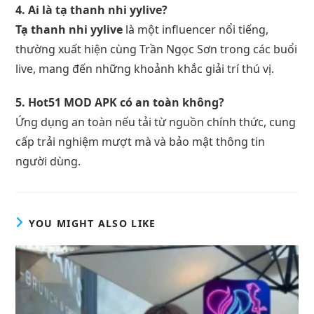
4. Ai là tạ thanh nhi yylive?
Tạ thanh nhi yylive
là một influencer nổi tiếng,
thường xuất hiện cùng Trần Ngọc Sơn trong các buổi
live, mang đến những khoảnh khắc giải trí thú vị.
5. Hot51 MOD APK có an toàn không?
Ứng dụng an toàn nếu tải từ nguồn chính thức, cung
cấp trải nghiệm mượt mà và bảo mật thông tin
người dùng.
YOU MIGHT ALSO LIKE