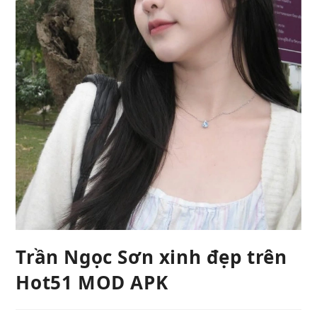
Trần Ngọc Sơn xinh đẹp trên
Hot51 MOD APK