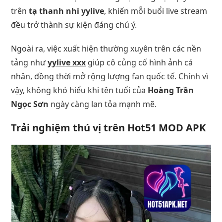
trên
tạ thanh nhi yylive
, khiến mỗi buổi live stream
đều trở thành sự kiện đáng chú ý.
Ngoài ra, việc xuất hiện thường xuyên trên các nền
tảng như
yylive xxx
giúp cô củng cố hình ảnh cá
nhân, đồng thời mở rộng lượng fan quốc tế. Chính vì
vậy, không khó hiểu khi tên tuổi của
Hoàng Trần
Ngọc Sơn
ngày càng lan tỏa mạnh mẽ.
Trải nghiệm thú vị trên Hot51 MOD APK