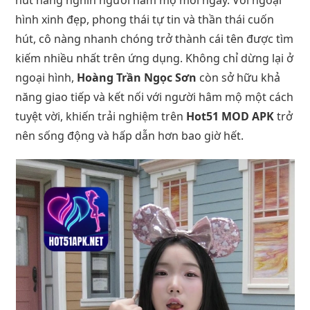
hình xinh đẹp, phong thái tự tin và thần thái cuốn
hút, cô nàng nhanh chóng trở thành cái tên được tìm
kiếm nhiều nhất trên ứng dụng. Không chỉ dừng lại ở
ngoại hình,
Hoàng Trần Ngọc Sơn
còn sở hữu khả
năng giao tiếp và kết nối với người hâm mộ một cách
tuyệt vời, khiến trải nghiệm trên
Hot51 MOD APK
trở
nên sống động và hấp dẫn hơn bao giờ hết.