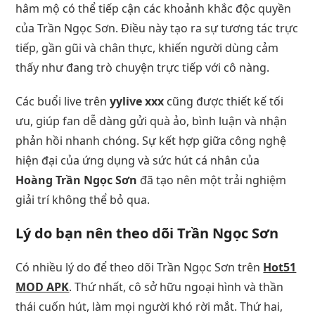
hâm mộ có thể tiếp cận các khoảnh khắc độc quyền
của Trần Ngọc Sơn. Điều này tạo ra sự tương tác trực
tiếp, gần gũi và chân thực, khiến người dùng cảm
thấy như đang trò chuyện trực tiếp với cô nàng.
Các buổi live trên
yylive xxx
cũng được thiết kế tối
ưu, giúp fan dễ dàng gửi quà ảo, bình luận và nhận
phản hồi nhanh chóng. Sự kết hợp giữa công nghệ
hiện đại của ứng dụng và sức hút cá nhân của
Hoàng Trần Ngọc Sơn
đã tạo nên một trải nghiệm
giải trí không thể bỏ qua.
Lý do bạn nên theo dõi Trần Ngọc Sơn
Có nhiều lý do để theo dõi Trần Ngọc Sơn trên
Hot51
MOD APK
. Thứ nhất, cô sở hữu ngoại hình và thần
thái cuốn hút, làm mọi người khó rời mắt. Thứ hai,