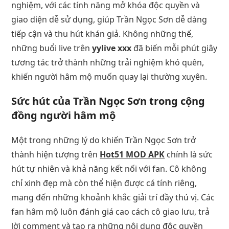
nghiệm, với các tính năng mở khóa độc quyền và
giao diện dễ sử dụng, giúp Trần Ngọc Sơn dễ dàng
tiếp cận và thu hút khán giả. Không những thế,
những buổi live trên
yylive xxx
đã biến mỗi phút giây
tương tác trở thành những trải nghiệm khó quên,
khiến người hâm mộ muốn quay lại thường xuyên.
Sức hút của Trần Ngọc Sơn trong cộng
đồng người hâm mộ
Một trong những lý do khiến Trần Ngọc Sơn trở
thành hiện tượng trên
Hot51 MOD APK
chính là sức
hút tự nhiên và khả năng kết nối với fan. Cô không
chỉ xinh đẹp mà còn thể hiện được cá tính riêng,
mang đến những khoảnh khắc giải trí đầy thú vị. Các
fan hâm mộ luôn đánh giá cao cách cô giao lưu, trả
lời comment và tạo ra những nội dung độc quyền