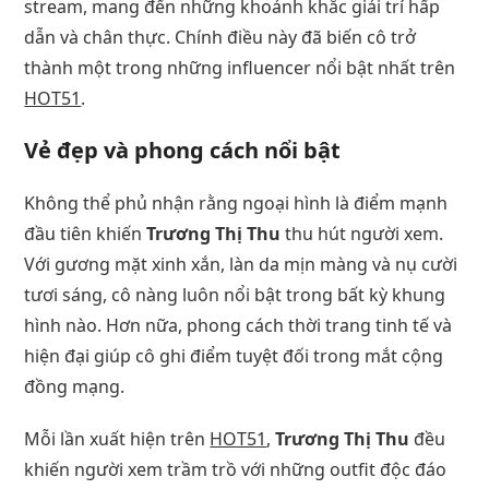
stream, mang đến những khoảnh khắc giải trí hấp
dẫn và chân thực. Chính điều này đã biến cô trở
thành một trong những influencer nổi bật nhất trên
HOT51
.
Vẻ đẹp và phong cách nổi bật
Không thể phủ nhận rằng ngoại hình là điểm mạnh
đầu tiên khiến
Trương Thị Thu
thu hút người xem.
Với gương mặt xinh xắn, làn da mịn màng và nụ cười
tươi sáng, cô nàng luôn nổi bật trong bất kỳ khung
hình nào. Hơn nữa, phong cách thời trang tinh tế và
hiện đại giúp cô ghi điểm tuyệt đối trong mắt cộng
đồng mạng.
Mỗi lần xuất hiện trên
HOT51
,
Trương Thị Thu
đều
khiến người xem trầm trồ với những outfit độc đáo