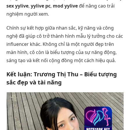
sex yylive
,
yylive pc
,
mod yylive
để nâng cao trải
nghiệm người xem.
Chính sự kết hợp giữa nhan sắc, kỹ năng và công
nghệ đã giúp cô trở thành hình mẫu lý tưởng cho các
influencer khác. Không chỉ là một người đẹp trên
màn hình, cô còn là biểu tượng của sự năng động,
sáng tạo và kết nối cộng đồng một cách hiệu quả.
Kết luận: Trương Thị Thu – Biểu tượng
sắc đẹp và tài năng