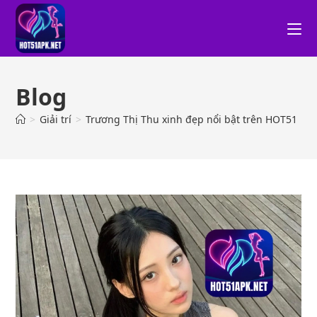
Blog
>
Giải trí
>
Trương Thị Thu xinh đẹp nổi bật trên HOT51