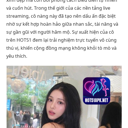
và cuốn hút. Trong thế giới của các nền tảng live
streaming, cô nàng này đã tạo nên dấu ấn đặc biệt
nhờ sự kết hợp hoàn hảo giữa nhan sắc, tài năng và
sự gần gũi với người hâm mộ. Sự xuất hiện của cô
trên HOT51 đem lại trải nghiệm trực tuyến vô cùng
thú vị, khiến cộng đồng mạng không khỏi tò mò và
yêu thích.