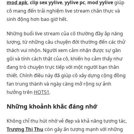
mod apk
,
clip sex yylive
,
yylive pc
,
mod yylive
giúp
cô mang đến trải nghiệm live stream chân thực và
sinh động hơn bao giờ hết.
Những buổi live stream của cô thường đầy ắp năng
lượng, từ những câu chuyện đời thường đến các thử
thách vui nhộn. Người xem cảm nhận được sự gần
gũi và tính cách thật của cô, khiến họ cảm thấy như
đang trò chuyện trực tiếp với một người bạn thân
thiết. Chính điều này đã giúp cô xây dựng cộng đồng
fan trung thành và ngày càng mở rộng sự ảnh
hưởng trên
HOT51
.
Những khoảnh khắc đáng nhớ
Không chỉ thu hút nhờ vẻ đẹp và khả năng tương tác,
Trương Thị Thu
còn gây ấn tượng mạnh với những