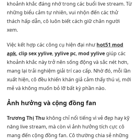
khoảnh khắc đáng nhớ trong các buổi live stream. Từ
những biểu cảm tự nhiên, vui nhộn đến các thử
thách hấp dẫn, cô luôn biết cách giữ chân người
xem.
Việc kết hợp các công cụ hiện đại như
hot51 mod
apk
,
clip sex yylive
,
yylive pc
,
mod yylive
giúp các
khoảnh khắc này trở nên sống động và sắc nét hơn,
mang lại trải nghiệm giải trí cao cấp. Nhờ đó, mỗi lần
xuất hiện, cô đều khiến khán giả cảm thấy thú vị, mới
mẻ và không muốn bỏ lỡ bất kỳ phần nào.
Ảnh hưởng và cộng đồng fan
Trương Thị Thu
không chỉ nổi tiếng vì vẻ đẹp hay kỹ
năng live stream, mà còn vì ảnh hưởng tích cực cô
mang đến cộng đồng fan. Cô thường chia sẻ những