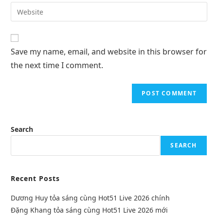
Save my name, email, and website in this browser for
the next time I comment.
Search
SEARCH
Recent Posts
Dương Huy tỏa sáng cùng Hot51 Live 2026 chính
Đặng Khang tỏa sáng cùng Hot51 Live 2026 mới