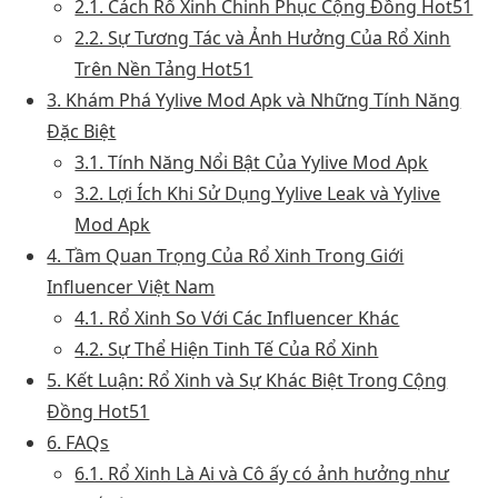
2.1. Cách Rổ Xinh Chinh Phục Cộng Đồng Hot51
2.2. Sự Tương Tác và Ảnh Hưởng Của Rổ Xinh
Trên Nền Tảng Hot51
3. Khám Phá Yylive Mod Apk và Những Tính Năng
Đặc Biệt
3.1. Tính Năng Nổi Bật Của Yylive Mod Apk
3.2. Lợi Ích Khi Sử Dụng Yylive Leak và Yylive
Mod Apk
4. Tầm Quan Trọng Của Rổ Xinh Trong Giới
Influencer Việt Nam
4.1. Rổ Xinh So Với Các Influencer Khác
4.2. Sự Thể Hiện Tinh Tế Của Rổ Xinh
5. Kết Luận: Rổ Xinh và Sự Khác Biệt Trong Cộng
Đồng Hot51
6. FAQs
6.1. Rổ Xinh Là Ai và Cô ấy có ảnh hưởng như