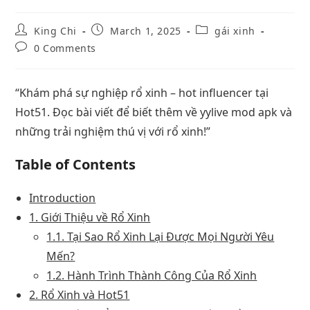
King Chi
March 1, 2025
gái xinh
0 Comments
“Khám phá sự nghiệp rổ xinh – hot influencer tại
Hot51. Đọc bài viết để biết thêm về yylive mod apk và
những trải nghiệm thú vị với rổ xinh!”
Table of Contents
Introduction
1. Giới Thiệu về Rổ Xinh
1.1. Tại Sao Rổ Xinh Lại Được Mọi Người Yêu
Mến?
1.2. Hành Trình Thành Công Của Rổ Xinh
2. Rổ Xinh và Hot51