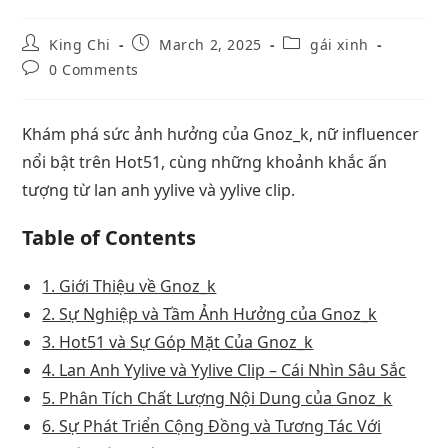
King Chi
March 2, 2025
gái xinh
0 Comments
Khám phá sức ảnh hưởng của Gnoz_k, nữ influencer
nổi bật trên Hot51, cùng những khoảnh khắc ấn
tượng từ lan anh yylive và yylive clip.
Table of Contents
1. Giới Thiệu về Gnoz_k
2. Sự Nghiệp và Tầm Ảnh Hưởng của Gnoz_k
3. Hot51 và Sự Góp Mặt Của Gnoz_k
4. Lan Anh Yylive và Yylive Clip – Cái Nhìn Sâu Sắc
5. Phân Tích Chất Lượng Nội Dung của Gnoz_k
6. Sự Phát Triển Cộng Đồng và Tương Tác Với