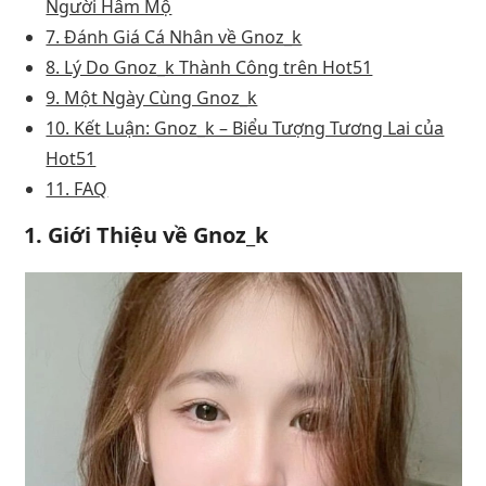
Người Hâm Mộ
7. Đánh Giá Cá Nhân về Gnoz_k
8. Lý Do Gnoz_k Thành Công trên Hot51
9. Một Ngày Cùng Gnoz_k
10. Kết Luận: Gnoz_k – Biểu Tượng Tương Lai của
Hot51
11. FAQ
1. Giới Thiệu về Gnoz_k