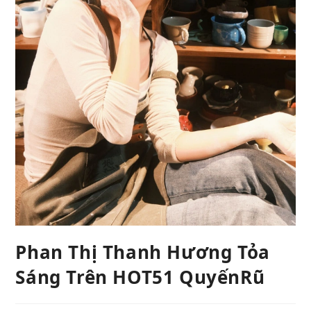
Phan Thị Thanh Hương Tỏa
Sáng Trên HOT51 QuyếnRũ