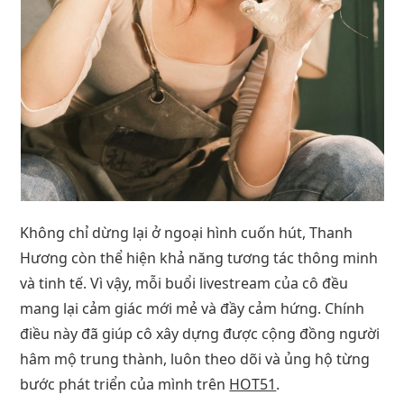
Không chỉ dừng lại ở ngoại hình cuốn hút, Thanh
Hương còn thể hiện khả năng tương tác thông minh
và tinh tế. Vì vậy, mỗi buổi livestream của cô đều
mang lại cảm giác mới mẻ và đầy cảm hứng. Chính
điều này đã giúp cô xây dựng được cộng đồng người
hâm mộ trung thành, luôn theo dõi và ủng hộ từng
bước phát triển của mình trên
HOT51
.