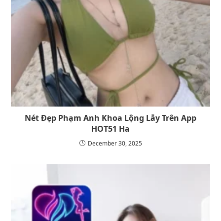
Nét Đẹp Phạm Anh Khoa Lộng Lẫy Trên App
HOT51 Ha
December 30, 2025