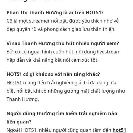
Phan Thị Thanh Hương là ai trên HOT51?
Cô là một streamer nổi bật, được yêu thích nhờ vẻ
đẹp quyến rũ và phong cách giao lưu thân thiện.
Vì sao Thanh Hương thu hút nhiều người xem?
Bởi cô có ngoại hình cuốn hút, nội dung livestream
hấp dẫn và khả năng kết nối cảm xúc tốt.
HOT51 có gì khác so với nền tảng khác?
HOT51
mang đến trải nghiệm giải trí đa dạng, đặc
biệt nổi bật khi có những gương mặt chất lượng như
Thanh Hương.
Người dùng thường tìm kiếm trải nghiệm nào
liên quan?
Ngoài HOT51, nhiều người cũng quan tâm đến
hot51