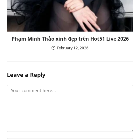
Phạm Minh Thảo xinh đẹp trên Hot51 Live 2026
February 12, 2026
Leave a Reply