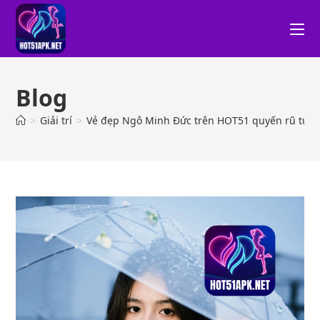
Blog
>
Giải trí
>
Vẻ đẹp Ngô Minh Đức trên HOT51 quyến rũ tuyệ