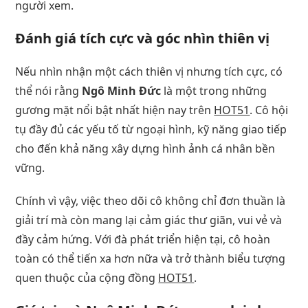
người xem.
Đánh giá tích cực và góc nhìn thiên vị
Nếu nhìn nhận một cách thiên vị nhưng tích cực, có
thể nói rằng
Ngô Minh Đức
là một trong những
gương mặt nổi bật nhất hiện nay trên
HOT51
. Cô hội
tụ đầy đủ các yếu tố từ ngoại hình, kỹ năng giao tiếp
cho đến khả năng xây dựng hình ảnh cá nhân bền
vững.
Chính vì vậy, việc theo dõi cô không chỉ đơn thuần là
giải trí mà còn mang lại cảm giác thư giãn, vui vẻ và
đầy cảm hứng. Với đà phát triển hiện tại, cô hoàn
toàn có thể tiến xa hơn nữa và trở thành biểu tượng
quen thuộc của cộng đồng
HOT51
.