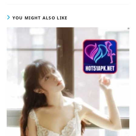
YOU MIGHT ALSO LIKE