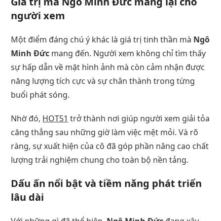
Giá trị mà Ngô Minh Đức mang lại cho
người xem
Một điểm đáng chú ý khác là giá trị tinh thần mà
Ngô
Minh Đức
mang đến. Người xem không chỉ tìm thấy
sự hấp dẫn về mặt hình ảnh mà còn cảm nhận được
năng lượng tích cực và sự chân thành trong từng
buổi phát sóng.
Nhờ đó,
HOT51
trở thành nơi giúp người xem giải tỏa
căng thẳng sau những giờ làm việc mệt mỏi. Và rõ
ràng, sự xuất hiện của cô đã góp phần nâng cao chất
lượng trải nghiệm chung cho toàn bộ nền tảng.
Dấu ấn nổi bật và tiềm năng phát triển
lâu dài
Với những gì đã thể hiện,
Ngô Minh Đức
đang xây