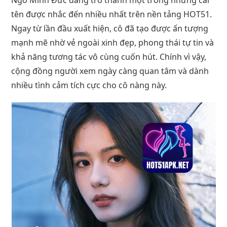
tên được nhắc đến nhiều nhất trên nền tảng HOT51.
Ngay từ lần đầu xuất hiện, cô đã tạo được ấn tượng
mạnh mẽ nhờ vẻ ngoài xinh đẹp, phong thái tự tin và
khả năng tương tác vô cùng cuốn hút. Chính vì vậy,
cộng đồng người xem ngày càng quan tâm và dành
nhiều tình cảm tích cực cho cô nàng này.