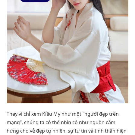
Thay vì chỉ xem Kiều My như một “người đẹp trên
mạng”, chúng ta có thể nhìn cô như nguồn cảm
hứng cho vẻ đẹp tự nhiên, sự tự tin và tinh thần hiện