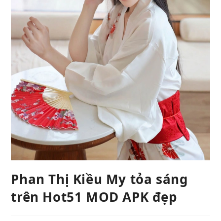
Phan Thị Kiều My tỏa sáng
trên Hot51 MOD APK đẹp