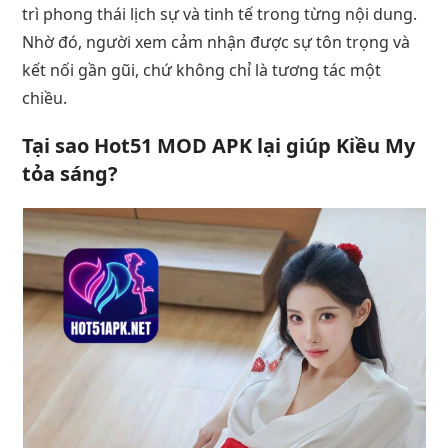
trì phong thái lịch sự và tinh tế trong từng nội dung.
Nhờ đó, người xem cảm nhận được sự tôn trọng và
kết nối gần gũi, chứ không chỉ là tương tác một
chiều.
Tại sao Hot51 MOD APK lại giúp Kiều My
tỏa sáng?