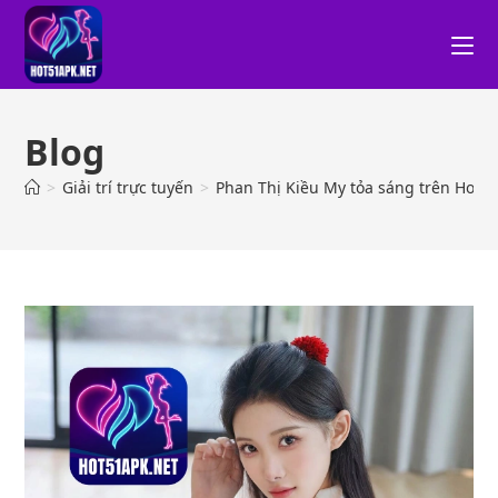
Blog
>
Giải trí trực tuyến
>
Phan Thị Kiều My tỏa sáng trên Hot