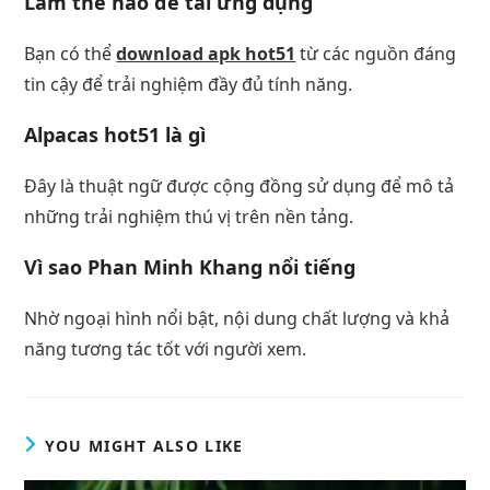
Làm thế nào để tải ứng dụng
Bạn có thể
download apk hot51
từ các nguồn đáng
tin cậy để trải nghiệm đầy đủ tính năng.
Alpacas hot51 là gì
Đây là thuật ngữ được cộng đồng sử dụng để mô tả
những trải nghiệm thú vị trên nền tảng.
Vì sao Phan Minh Khang nổi tiếng
Nhờ ngoại hình nổi bật, nội dung chất lượng và khả
năng tương tác tốt với người xem.
YOU MIGHT ALSO LIKE