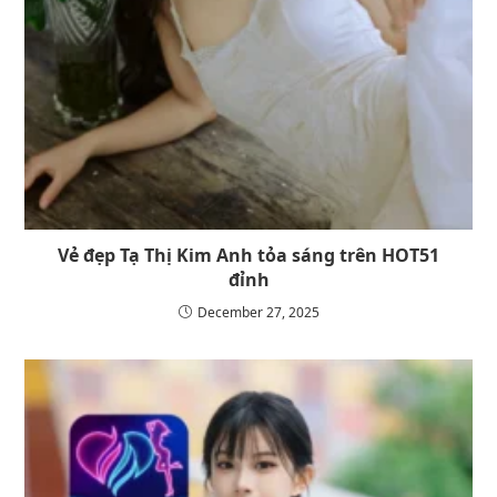
Vẻ đẹp Tạ Thị Kim Anh tỏa sáng trên HOT51
đỉnh
December 27, 2025