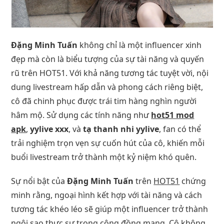
Đặng Minh Tuấn
không chỉ là một influencer xinh
đẹp mà còn là biểu tượng của sự tài năng và quyến
rũ trên HOT51. Với khả năng tương tác tuyệt vời, nội
dung livestream hấp dẫn và phong cách riêng biệt,
cô đã chinh phục được trái tim hàng nghìn người
hâm mộ. Sử dụng các tính năng như
hot51 mod
apk
,
yylive xxx
, và
tạ thanh nhi yylive
, fan có thể
trải nghiệm trọn vẹn sự cuốn hút của cô, khiến mỗi
buổi livestream trở thành một kỷ niệm khó quên.
Sự nổi bật của
Đặng Minh Tuấn
trên
HOT51
chứng
minh rằng, ngoại hình kết hợp với tài năng và cách
tương tác khéo léo sẽ giúp một influencer trở thành
ngôi sao thực sự trong cộng đồng mạng. Cô không