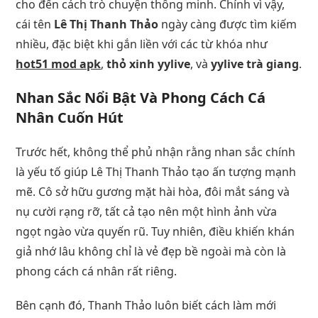
cho đến cách trò chuyện thông minh. Chính vì vậy,
cái tên
Lê Thị Thanh Thảo
ngày càng được tìm kiếm
nhiều, đặc biệt khi gắn liền với các từ khóa như
hot51 mod apk
,
thỏ xinh yylive
, và
yylive trà giang
.
Nhan Sắc Nổi Bật Và Phong Cách Cá
Nhân Cuốn Hút
Trước hết, không thể phủ nhận rằng nhan sắc chính
là yếu tố giúp Lê Thị Thanh Thảo tạo ấn tượng mạnh
mẽ. Cô sở hữu gương mặt hài hòa, đôi mắt sáng và
nụ cười rạng rỡ, tất cả tạo nên một hình ảnh vừa
ngọt ngào vừa quyến rũ. Tuy nhiên, điều khiến khán
giả nhớ lâu không chỉ là vẻ đẹp bề ngoài mà còn là
phong cách cá nhân rất riêng.
Bên cạnh đó, Thanh Thảo luôn biết cách làm mới