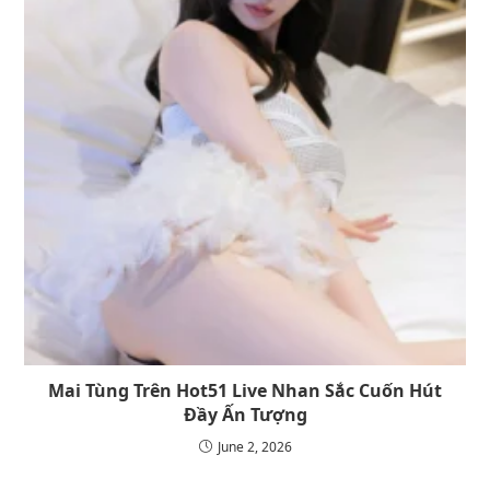
Mai Tùng Trên Hot51 Live Nhan Sắc Cuốn Hút
Đầy Ấn Tượng
June 2, 2026