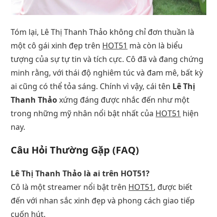
Tóm lại, Lê Thị Thanh Thảo không chỉ đơn thuần là
một cô gái xinh đẹp trên
HOT51
mà còn là biểu
tượng của sự tự tin và tích cực. Cô đã và đang chứng
minh rằng, với thái độ nghiêm túc và đam mê, bất kỳ
ai cũng có thể tỏa sáng. Chính vì vậy, cái tên
Lê Thị
Thanh Thảo
xứng đáng được nhắc đến như một
trong những mỹ nhân nổi bật nhất của
HOT51
hiện
nay.
Câu Hỏi Thường Gặp (FAQ)
Lê Thị Thanh Thảo là ai trên HOT51?
Cô là một streamer nổi bật trên
HOT51
, được biết
đến với nhan sắc xinh đẹp và phong cách giao tiếp
cuốn hút.