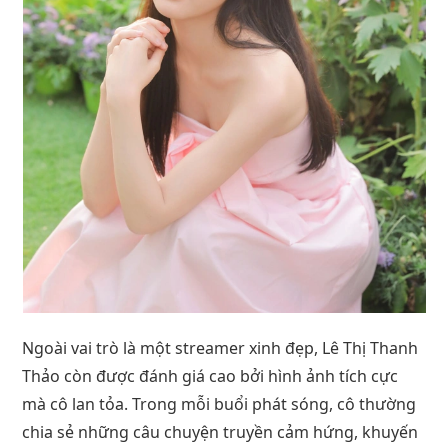
Ngoài vai trò là một streamer xinh đẹp, Lê Thị Thanh
Thảo còn được đánh giá cao bởi hình ảnh tích cực
mà cô lan tỏa. Trong mỗi buổi phát sóng, cô thường
chia sẻ những câu chuyện truyền cảm hứng, khuyến