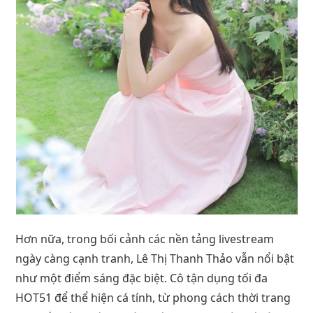
Hơn nữa, trong bối cảnh các nền tảng livestream
ngày càng cạnh tranh, Lê Thị Thanh Thảo vẫn nổi bật
như một điểm sáng đặc biệt. Cô tận dụng tối đa
HOT51 để thể hiện cá tính, từ phong cách thời trang