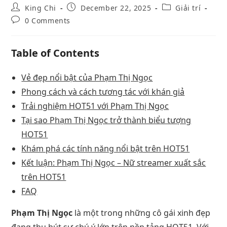
King Chi
December 22, 2025
Giải trí
0 Comments
Table of Contents
Vẻ đẹp nổi bật của Phạm Thị Ngọc
Phong cách và cách tương tác với khán giả
Trải nghiệm HOT51 với Phạm Thị Ngọc
Tại sao Phạm Thị Ngọc trở thành biểu tượng
HOT51
Khám phá các tính năng nổi bật trên HOT51
Kết luận: Phạm Thị Ngọc – Nữ streamer xuất sắc
trên HOT51
FAQ
Phạm Thị Ngọc
là một trong những cô gái xinh đẹp
đang thu hút sự chú ý lớn trên nền tảng HOT51. Với