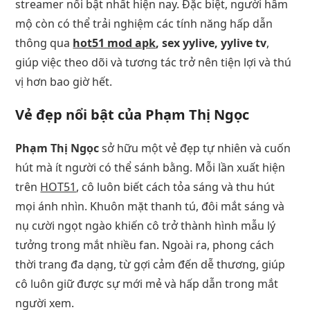
streamer nổi bật nhất hiện nay. Đặc biệt, người hâm
mộ còn có thể trải nghiệm các tính năng hấp dẫn
thông qua
hot51 mod apk
, sex yylive, yylive tv
,
giúp việc theo dõi và tương tác trở nên tiện lợi và thú
vị hơn bao giờ hết.
Vẻ đẹp nổi bật của Phạm Thị Ngọc
Phạm Thị Ngọc
sở hữu một vẻ đẹp tự nhiên và cuốn
hút mà ít người có thể sánh bằng. Mỗi lần xuất hiện
trên
HOT51
, cô luôn biết cách tỏa sáng và thu hút
mọi ánh nhìn. Khuôn mặt thanh tú, đôi mắt sáng và
nụ cười ngọt ngào khiến cô trở thành hình mẫu lý
tưởng trong mắt nhiều fan. Ngoài ra, phong cách
thời trang đa dạng, từ gợi cảm đến dễ thương, giúp
cô luôn giữ được sự mới mẻ và hấp dẫn trong mắt
người xem.