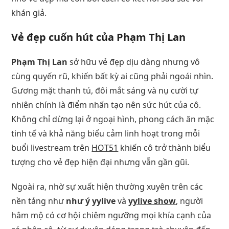
khán giả.
Vẻ đẹp cuốn hút của Phạm Thị Lan
Phạm Thị Lan
sở hữu vẻ đẹp dịu dàng nhưng vô
cùng quyến rũ, khiến bất kỳ ai cũng phải ngoái nhìn.
Gương mặt thanh tú, đôi mắt sáng và nụ cười tự
nhiên chính là điểm nhấn tạo nên sức hút của cô.
Không chỉ dừng lại ở ngoại hình, phong cách ăn mặc
tinh tế và khả năng biểu cảm linh hoạt trong mỗi
buổi livestream trên
HOT51
khiến cô trở thành biểu
tượng cho vẻ đẹp hiện đại nhưng vẫn gần gũi.
Ngoài ra, nhờ sự xuất hiện thường xuyên trên các
nền tảng như
như ý yylive
và
yylive show
, người
hâm mộ có cơ hội chiêm ngưỡng mọi khía cạnh của