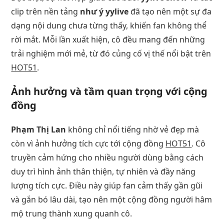
clip trên nền tảng
như ý yylive
đã tạo nên một sự đa
dạng nội dung chưa từng thấy, khiến fan không thể
rời mắt. Mỗi lần xuất hiện, cô đều mang đến những
trải nghiệm mới mẻ, từ đó củng cố vị thế nổi bật trên
HOT51
.
Ảnh hưởng và tầm quan trọng với cộng
đồng
Phạm Thị Lan
không chỉ nổi tiếng nhờ vẻ đẹp mà
còn vì ảnh hưởng tích cực tới cộng đồng
HOT51
. Cô
truyền cảm hứng cho nhiều người dùng bằng cách
duy trì hình ảnh thân thiện, tự nhiên và đầy năng
lượng tích cực. Điều này giúp fan cảm thấy gần gũi
và gắn bó lâu dài, tạo nên một cộng đồng người hâm
mộ trung thành xung quanh cô.