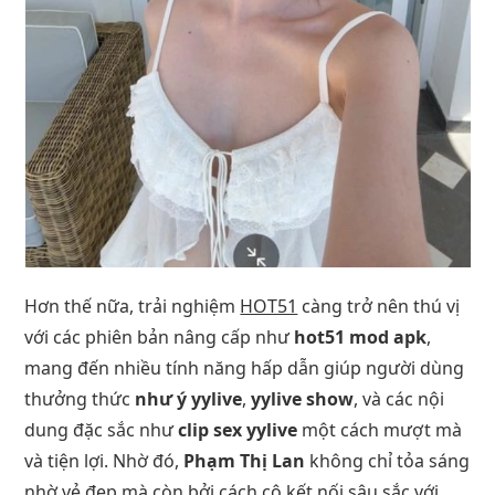
Hơn thế nữa, trải nghiệm
HOT51
càng trở nên thú vị
với các phiên bản nâng cấp như
hot51 mod apk
,
mang đến nhiều tính năng hấp dẫn giúp người dùng
thưởng thức
như ý yylive
,
yylive show
, và các nội
dung đặc sắc như
clip sex yylive
một cách mượt mà
và tiện lợi. Nhờ đó,
Phạm Thị Lan
không chỉ tỏa sáng
nhờ vẻ đẹp mà còn bởi cách cô kết nối sâu sắc với