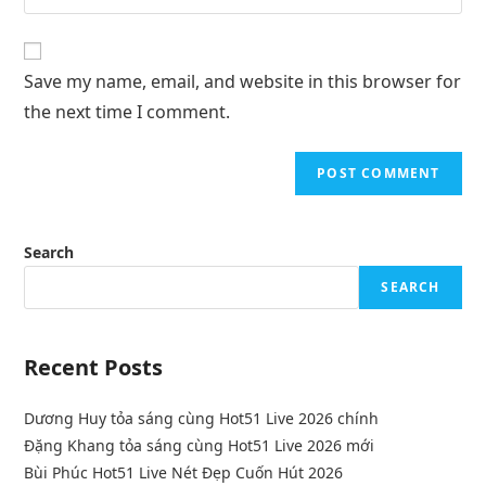
Save my name, email, and website in this browser for
the next time I comment.
Search
SEARCH
Recent Posts
Dương Huy tỏa sáng cùng Hot51 Live 2026 chính
Đặng Khang tỏa sáng cùng Hot51 Live 2026 mới
Bùi Phúc Hot51 Live Nét Đẹp Cuốn Hút 2026