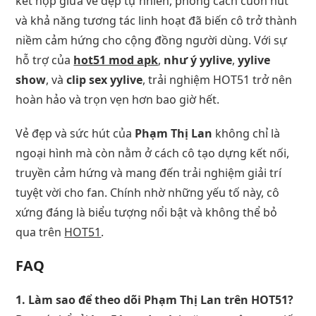
kết hợp giữa vẻ đẹp tự nhiên, phong cách cuốn hút
và khả năng tương tác linh hoạt đã biến cô trở thành
niềm cảm hứng cho cộng đồng người dùng. Với sự
hỗ trợ của
hot51 mod apk
,
như ý yylive
,
yylive
show
, và
clip sex yylive
, trải nghiệm HOT51 trở nên
hoàn hảo và trọn vẹn hơn bao giờ hết.
Vẻ đẹp và sức hút của
Phạm Thị Lan
không chỉ là
ngoại hình mà còn nằm ở cách cô tạo dựng kết nối,
truyền cảm hứng và mang đến trải nghiệm giải trí
tuyệt vời cho fan. Chính nhờ những yếu tố này, cô
xứng đáng là biểu tượng nổi bật và không thể bỏ
qua trên
HOT51
.
FAQ
1. Làm sao để theo dõi Phạm Thị Lan trên HOT51?