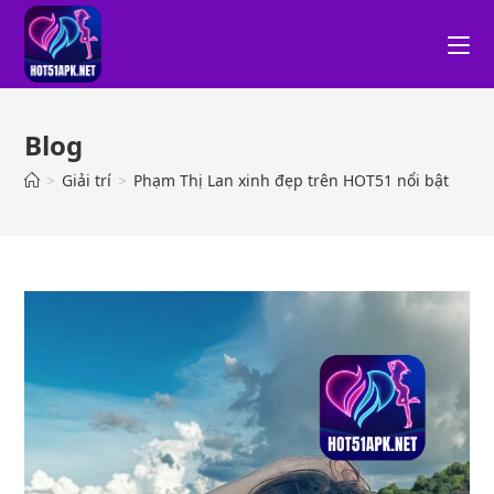
Blog
>
Giải trí
>
Phạm Thị Lan xinh đẹp trên HOT51 nổi bật