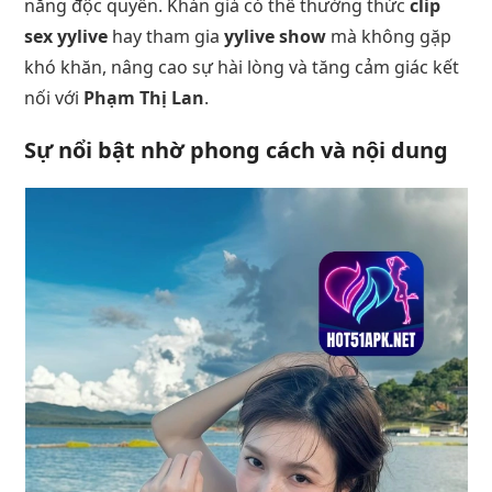
năng độc quyền. Khán giả có thể thưởng thức
clip
sex yylive
hay tham gia
yylive show
mà không gặp
khó khăn, nâng cao sự hài lòng và tăng cảm giác kết
nối với
Phạm Thị Lan
.
Sự nổi bật nhờ phong cách và nội dung