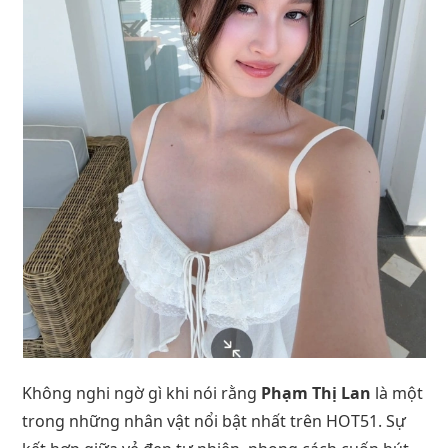
Không nghi ngờ gì khi nói rằng
Phạm Thị Lan
là một
trong những nhân vật nổi bật nhất trên HOT51. Sự