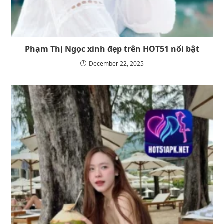
Phạm Thị Ngọc xinh đẹp trên HOT51 nổi bật
December 22, 2025