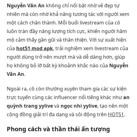
Nguyễn Văn An
không chỉ nổi bật nhờ vẻ đẹp tự
nhiên mà còn nhờ khả năng tương tác với người xem
một cách chân thành. Mỗi buổi livestream của cô
luôn tràn đầy năng lượng tích cực, khiến người hâm
mộ cảm thấy gần gũi và thân thiện. Với sự xuất hiện
của
hot51 mod apk
, trải nghiệm xem livestream của
người dùng trở nên mượt mà và dễ dàng hơn, giúp
họ không bỏ lỡ bất kỳ khoảnh khắc nào của
Nguyễn
Văn An
.
Ngoài ra, cô còn thường xuyên tham gia các sự kiện
trực tuyến cùng các influencer nổi tiếng khác như
an
quỳnh trang yylive
và
ngọc nhi yylive
, tạo nên một
cộng đồng giải trí đa dạng và sôi động trên
HOT51
.
Phong cách và thần thái ấn tượng