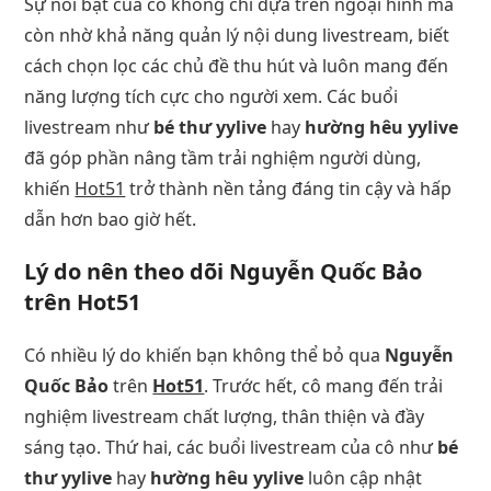
Sự nổi bật của cô không chỉ dựa trên ngoại hình mà
còn nhờ khả năng quản lý nội dung livestream, biết
cách chọn lọc các chủ đề thu hút và luôn mang đến
năng lượng tích cực cho người xem. Các buổi
livestream như
bé thư yylive
hay
hường hêu yylive
đã góp phần nâng tầm trải nghiệm người dùng,
khiến
Hot51
trở thành nền tảng đáng tin cậy và hấp
dẫn hơn bao giờ hết.
Lý do nên theo dõi Nguyễn Quốc Bảo
trên Hot51
Có nhiều lý do khiến bạn không thể bỏ qua
Nguyễn
Quốc Bảo
trên
Hot51
. Trước hết, cô mang đến trải
nghiệm livestream chất lượng, thân thiện và đầy
sáng tạo. Thứ hai, các buổi livestream của cô như
bé
thư yylive
hay
hường hêu yylive
luôn cập nhật