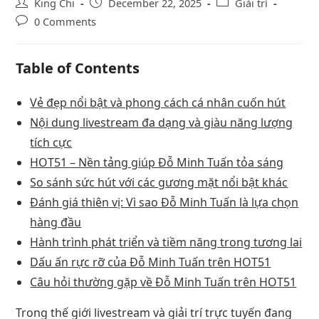
King Chi
December 22, 2025
Giải trí
0 Comments
Table of Contents
Vẻ đẹp nổi bật và phong cách cá nhân cuốn hút
Nội dung livestream đa dạng và giàu năng lượng
tích cực
HOT51 – Nền tảng giúp Đỗ Minh Tuấn tỏa sáng
So sánh sức hút với các gương mặt nổi bật khác
Đánh giá thiên vị: Vì sao Đỗ Minh Tuấn là lựa chọn
hàng đầu
Hành trình phát triển và tiềm năng trong tương lai
Dấu ấn rực rỡ của Đỗ Minh Tuấn trên HOT51
Câu hỏi thường gặp về Đỗ Minh Tuấn trên HOT51
Trong thế giới livestream và giải trí trực tuyến đang