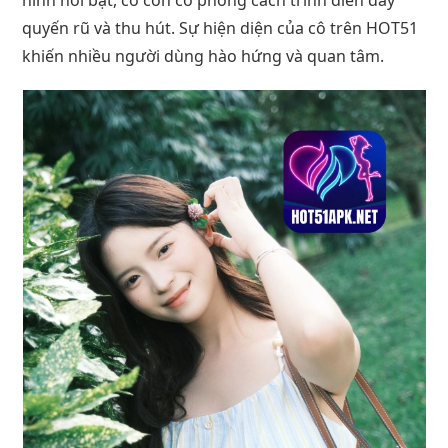
quyến rũ và thu hút. Sự hiện diện của cô trên HOT51
khiến nhiều người dùng hào hứng và quan tâm.