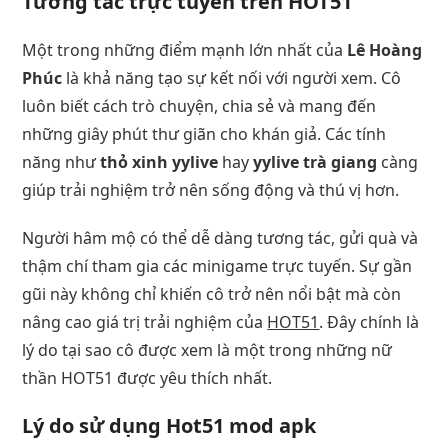
Tương tác trực tuyến trên HOT51
Một trong những điểm mạnh lớn nhất của
Lê Hoàng
Phúc
là khả năng tạo sự kết nối với người xem. Cô
luôn biết cách trò chuyện, chia sẻ và mang đến
những giây phút thư giãn cho khán giả. Các tính
năng như
thỏ xinh yylive
hay
yylive trà giang
càng
giúp trải nghiệm trở nên sống động và thú vị hơn.
Người hâm mộ có thể dễ dàng tương tác, gửi quà và
thậm chí tham gia các minigame trực tuyến. Sự gần
gũi này không chỉ khiến cô trở nên nổi bật mà còn
nâng cao giá trị trải nghiệm của
HOT51
. Đây chính là
lý do tại sao cô được xem là một trong những nữ
thần HOT51 được yêu thích nhất.
Lý do sử dụng Hot51 mod apk