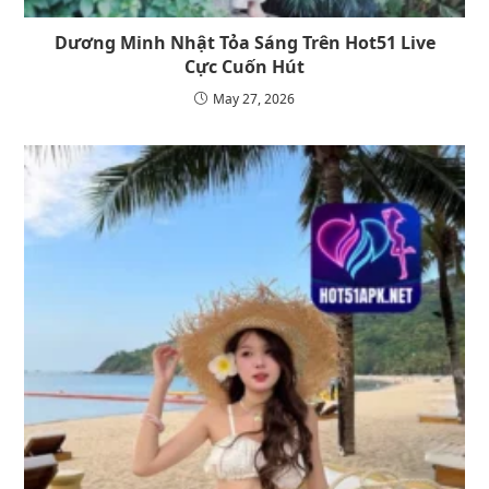
Dương Minh Nhật Tỏa Sáng Trên Hot51 Live
Cực Cuốn Hút
May 27, 2026