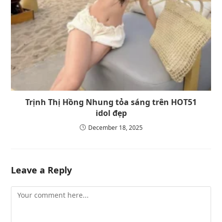
Trịnh Thị Hồng Nhung tỏa sáng trên HOT51
idol đẹp
December 18, 2025
Leave a Reply