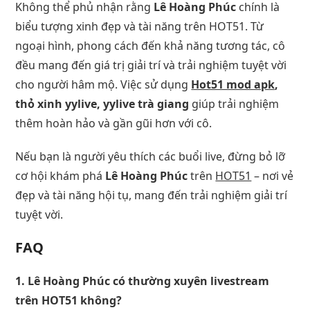
Không thể phủ nhận rằng
Lê Hoàng Phúc
chính là
biểu tượng xinh đẹp và tài năng trên HOT51. Từ
ngoại hình, phong cách đến khả năng tương tác, cô
đều mang đến giá trị giải trí và trải nghiệm tuyệt vời
cho người hâm mộ. Việc sử dụng
Hot51 mod apk
,
thỏ xinh yylive, yylive trà giang
giúp trải nghiệm
thêm hoàn hảo và gần gũi hơn với cô.
Nếu bạn là người yêu thích các buổi live, đừng bỏ lỡ
cơ hội khám phá
Lê Hoàng Phúc
trên
HOT51
– nơi vẻ
đẹp và tài năng hội tụ, mang đến trải nghiệm giải trí
tuyệt vời.
FAQ
1. Lê Hoàng Phúc có thường xuyên livestream
trên HOT51 không?