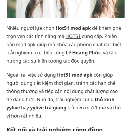
Nhiều người lựa chọn
Hot51 mod apk
để khám phá
trọn vẹn các tính năng mà
HOT51
cung cấp. Phiên
bản mod apk giúp mở khóa các phòng chat đặc biệt,
trải nghiệm trực tiếp cùng
Lê Hoàng Phúc
, và tận
hưởng các sự kiện tương tác độc quyền.
Ngoài ra, việc sử dụng
Hot51 mod apk
còn giúp
người dùng tiết kiệm thời gian, tránh các hạn chế
thông thường và tiếp cận nội dung chất lượng cao
dễ dàng hơn. Nhờ đó, trải nghiệm cùng
thỏ xinh
yylive
hay
yylive trà giang
trở nên mượt mà và thú
vị hơn rất nhiều.
Kết nối và trải nghiệm cộng đồng