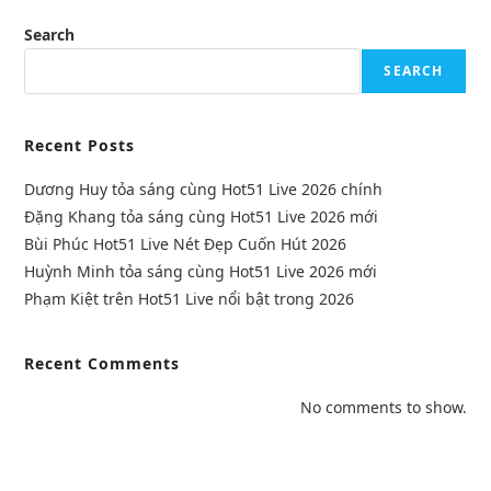
Search
SEARCH
Recent Posts
Dương Huy tỏa sáng cùng Hot51 Live 2026 chính
Đặng Khang tỏa sáng cùng Hot51 Live 2026 mới
Bùi Phúc Hot51 Live Nét Đẹp Cuốn Hút 2026
Huỳnh Minh tỏa sáng cùng Hot51 Live 2026 mới
Phạm Kiệt trên Hot51 Live nổi bật trong 2026
Recent Comments
No comments to show.