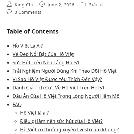
King Chi
June 2, 2026
Giải trí
0 Comments
Table of Contents
Hồ Việt Là Ai?
Vẻ Đẹp Nổi Bật Của Hồ Việt
Sức Hút Trên Nền Tảng Hot51
Trải Nghiệm Người Dùng Khi Theo Dõi Hồ Việt
Vì Sao Hồ Việt Được Yêu Thích Đến Vậy?
Đánh Giá Tích Cực Về Hồ Việt Trên Hot51
Dấu Ấn Của Hồ Việt Trong Lòng Người Hâm Mộ
FAQ
Hồ Việt là ai?
Điều gì làm nên sức hút của Hồ Việt?
Hồ Việt có thường xuyên livestream không?