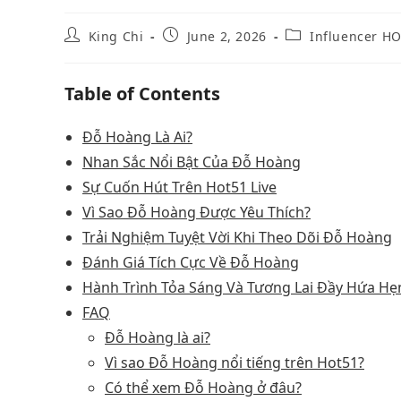
King Chi
June 2, 2026
Influencer H
Table of Contents
Đỗ Hoàng Là Ai?
Nhan Sắc Nổi Bật Của Đỗ Hoàng
Sự Cuốn Hút Trên Hot51 Live
Vì Sao Đỗ Hoàng Được Yêu Thích?
Trải Nghiệm Tuyệt Vời Khi Theo Dõi Đỗ Hoàng
Đánh Giá Tích Cực Về Đỗ Hoàng
Hành Trình Tỏa Sáng Và Tương Lai Đầy Hứa Hẹ
FAQ
Đỗ Hoàng là ai?
Vì sao Đỗ Hoàng nổi tiếng trên Hot51?
Có thể xem Đỗ Hoàng ở đâu?