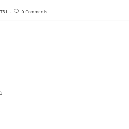
OT51
0 Comments
n