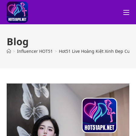
Blog
>
Influencer HOT51
>
Hot51 Live Hoàng Kiệt Xinh Đẹp Cuốn