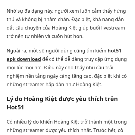
Nhờ sự đa dạng này, người xem luôn cảm thấy hứng
thú và không bị nhàm chán. Đặc biệt, khả năng dẫn
dắt câu chuyện của Hoàng Kiệt giúp buổi livestream
trở nên tự nhiên và cuốn hút hơn.
Ngoài ra, một số người dùng cũng tìm kiếm
hot51
apk download
để có thể dễ dàng truy cập ứng dụng
mọi lúc mọi nơi. Điều này cho thấy nhu cầu trải
nghiệm nền tảng ngày càng tăng cao, đặc biệt khi có
những streamer hấp dẫn như Hoàng Kiệt.
Lý do Hoàng Kiệt được yêu thích trên
Hot51
Có nhiều lý do khiến Hoàng Kiệt trở thành một trong
những streamer được yêu thích nhất. Trước hết, cô