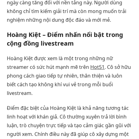
ngày càng tăng đối với nền tảng này. Người dùng
không chỉ tìm kiếm giải trí mà còn mong muốn trải
nghiệm những nội dung độc đáo và mới mẻ.
Hoàng Kiệt – Điểm nhấn nổi bật trong
cộng đồng livestream
Hoàng Kiệt được xem là một trong những nữ
streamer có sức hút mạnh mẽ trên
Hot51
. Cô sở hữu
phong cách giao tiếp tự nhiên, thân thiện và luôn
biết cách tạo không khí vui vẻ trong mỗi buổi
livestream.
Điểm đặc biệt của Hoàng Kiệt là khả năng tương tác
linh hoạt với khán giả. Cô thường xuyên trả lời bình
luận, trò chuyện trực tiếp và tạo cảm giác gần gũi với
người xem. Chính điều này đã giúp cô xây dựng một