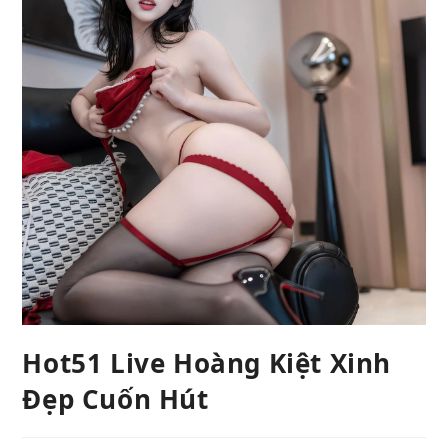
Hot51 Live Hoàng Kiệt Xinh
Đẹp Cuốn Hút