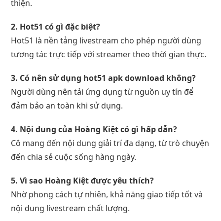
thiện.
2. Hot51 có gì đặc biệt?
Hot51 là nền tảng livestream cho phép người dùng
tương tác trực tiếp với streamer theo thời gian thực.
3. Có nên sử dụng hot51 apk download không?
Người dùng nên tải ứng dụng từ nguồn uy tín để
đảm bảo an toàn khi sử dụng.
4. Nội dung của Hoàng Kiệt có gì hấp dẫn?
Cô mang đến nội dung giải trí đa dạng, từ trò chuyện
đến chia sẻ cuộc sống hàng ngày.
5. Vì sao Hoàng Kiệt được yêu thích?
Nhờ phong cách tự nhiên, khả năng giao tiếp tốt và
nội dung livestream chất lượng.