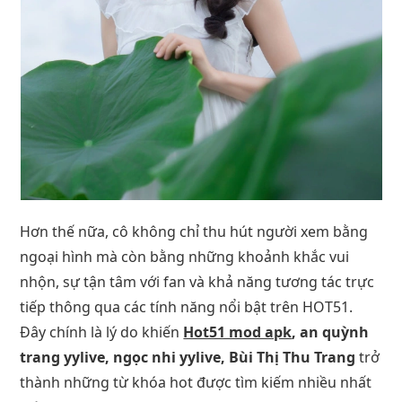
Hơn thế nữa, cô không chỉ thu hút người xem bằng
ngoại hình mà còn bằng những khoảnh khắc vui
nhộn, sự tận tâm với fan và khả năng tương tác trực
tiếp thông qua các tính năng nổi bật trên HOT51.
Đây chính là lý do khiến
Hot51 mod apk
, an quỳnh
trang yylive, ngọc nhi yylive, Bùi Thị Thu Trang
trở
thành những từ khóa hot được tìm kiếm nhiều nhất