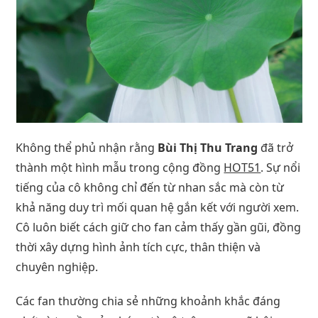
Không thể phủ nhận rằng
Bùi Thị Thu Trang
đã trở
thành một hình mẫu trong cộng đồng
HOT51
. Sự nổi
tiếng của cô không chỉ đến từ nhan sắc mà còn từ
khả năng duy trì mối quan hệ gắn kết với người xem.
Cô luôn biết cách giữ cho fan cảm thấy gần gũi, đồng
thời xây dựng hình ảnh tích cực, thân thiện và
chuyên nghiệp.
Các fan thường chia sẻ những khoảnh khắc đáng