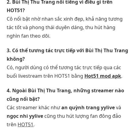
2. Bùi Thị Thu Trang nổi tiếng vì điều gì trên
HOT51?
Cô nổi bật nhờ nhan sắc xinh đẹp, khả năng tương
tác tốt và phong thái duyên dáng, thu hút hàng
nghìn fan theo dõi.
3. Có thể tương tác trực tiếp với Bùi Thị Thu Trang
không?
Có, người dùng có thể tương tác trực tiếp qua các
buổi livestream trên HOT51 bằng
Hot51 mod apk
.
4. Ngoài Bùi Thị Thu Trang, những streamer nào
cũng nổi bật?
Các streamer khác như
an quỳnh trang yylive
và
ngọc nhi yylive
cũng thu hút lượng fan đông đảo
trên
HOT51
.