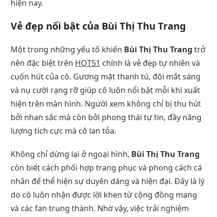
hiện nay.
Vẻ đẹp nổi bật của Bùi Thị Thu Trang
Một trong những yếu tố khiến
Bùi Thị Thu Trang
trở
nên đặc biệt trên
HOT51
chính là vẻ đẹp tự nhiên và
cuốn hút của cô. Gương mặt thanh tú, đôi mắt sáng
và nụ cười rạng rỡ giúp cô luôn nổi bật mỗi khi xuất
hiện trên màn hình. Người xem không chỉ bị thu hút
bởi nhan sắc mà còn bởi phong thái tự tin, đầy năng
lượng tích cực mà cô lan tỏa.
Không chỉ dừng lại ở ngoại hình,
Bùi Thị Thu Trang
còn biết cách phối hợp trang phục và phong cách cá
nhân để thể hiện sự duyên dáng và hiện đại. Đây là lý
do cô luôn nhận được lời khen từ cộng đồng mạng
và các fan trung thành. Nhờ vậy, việc trải nghiệm