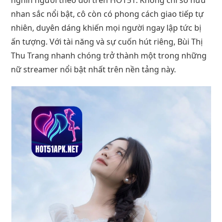
nhan sắc nổi bật, cô còn có phong cách giao tiếp tự
nhiên, duyên dáng khiến mọi người ngay lập tức bị
ấn tượng. Với tài năng và sự cuốn hút riêng, Bùi Thị
Thu Trang nhanh chóng trở thành một trong những
nữ streamer nổi bật nhất trên nền tảng này.