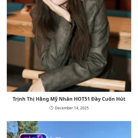
Trịnh Thị Hằng Mỹ Nhân HOT51 Đầy Cuốn Hút
December 14, 2025