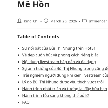
Mê Hồn
King Chi
March 20, 2026
Influence
Table of Contents
Sự nổi bật của Bùi Thị Nhung trên Hot51
Vẻ đẹp cuốn hút và phong cách riêng biệt
Nội dung livestream hấp dẫn và đa dạng
Sự ảnh hưởng của Bùi Thị Nhung trong cộng 
Trải nghiệm người dùng khi xem livestream củ
Lý do Bùi Thị Nhung được yêu thích vượt trội
Hành trình phát triển và tương lai đầy hứa hẹn
Hành trình tỏa sáng không thể bỏ lỡ
FAQ