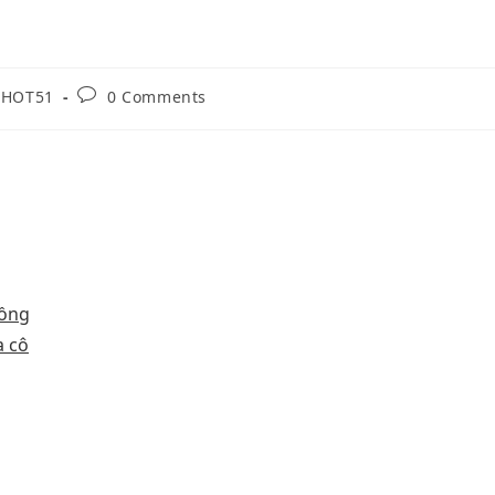
r HOT51
0 Comments
đồng
a cô