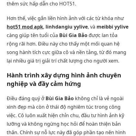
thêm sức hấp dẫn cho HOT51.
Hơn thế, việc gắn liền hình ảnh với các từ khóa như
hot51 mod apk
,
linhdangiu yylive
, và
meibbi yylive
càng giúp tên tuổi của
Bùi Gia Bảo
được lan tỏa
rộng rãi hơn. Điều này cho thấy một mối quan hệ
song hành tích cực giữa cô và nền tảng, từ đó mang
lại nhiều giá trị giải trí chất lượng cho người xem.
Hành trình xây dựng hình ảnh chuyên
nghiệp và đầy cảm hứng
Điều đáng quý ở
Bùi Gia Bảo
không chỉ là vẻ ngoài
xinh đẹp mà còn ở thái độ nghiêm túc trong công
việc. Cô luôn xuất hiện chỉn chu, đầu tư hình ảnh kỹ
lưỡng và không ngừng học hỏi để hoàn thiện bản
thân. Chính sự nỗ lực này đã góp phần tạo nên hình