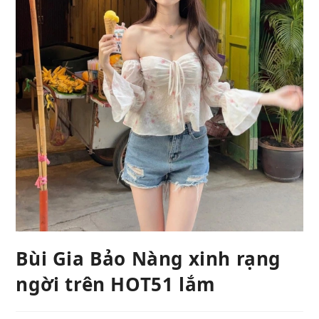
Bùi Gia Bảo Nàng xinh rạng
ngời trên HOT51 lắm