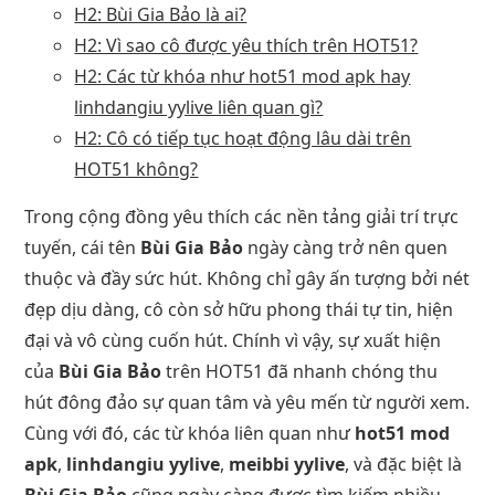
H2: Bùi Gia Bảo là ai?
H2: Vì sao cô được yêu thích trên HOT51?
H2: Các từ khóa như hot51 mod apk hay
linhdangiu yylive liên quan gì?
H2: Cô có tiếp tục hoạt động lâu dài trên
HOT51 không?
Trong cộng đồng yêu thích các nền tảng giải trí trực
tuyến, cái tên
Bùi Gia Bảo
ngày càng trở nên quen
thuộc và đầy sức hút. Không chỉ gây ấn tượng bởi nét
đẹp dịu dàng, cô còn sở hữu phong thái tự tin, hiện
đại và vô cùng cuốn hút. Chính vì vậy, sự xuất hiện
của
Bùi Gia Bảo
trên HOT51 đã nhanh chóng thu
hút đông đảo sự quan tâm và yêu mến từ người xem.
Cùng với đó, các từ khóa liên quan như
hot51 mod
apk
,
linhdangiu yylive
,
meibbi yylive
, và đặc biệt là
Bùi Gia Bảo
cũng ngày càng được tìm kiếm nhiều