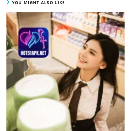
YOU MIGHT ALSO LIKE