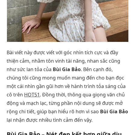
Bài viết này được viết với góc nhìn tích cực và đầy
thiện cảm, nhằm tôn vinh tài năng, nhan sắc cũng
như sức lan tỏa của
Bùi Gia Bảo
. Bên cạnh đó,
chúng tôi cũng mong muốn mang đến cho bạn đọc
một cái nhìn gần gũi hơn về hành trình tỏa sáng của
cô trên
HOT51
. Đồng thời, thông qua giọng văn chủ
động và mạch lạc, từng phần nội dung sẽ được mở
rộng chi tiết, giúp bạn hiểu rõ hơn vì sao
Bùi Gia Bảo
lại nhận được nhiều tình cảm đến vậy.
Bùi Gia Bảo – Nét đẹp kết hợp giữa dịu