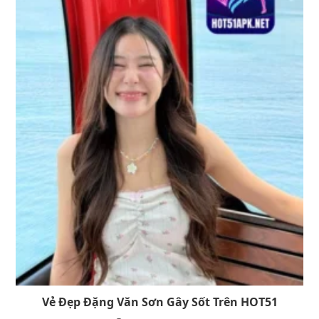
Vẻ Đẹp Đặng Văn Sơn Gây Sốt Trên HOT51