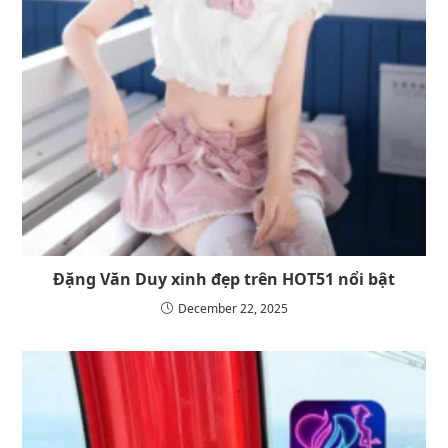
Đặng Văn Duy xinh đẹp trên HOT51 nổi bật
December 22, 2025