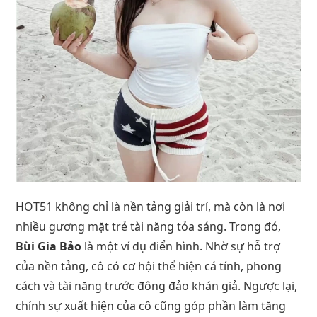
HOT51 không chỉ là nền tảng giải trí, mà còn là nơi
nhiều gương mặt trẻ tài năng tỏa sáng. Trong đó,
Bùi Gia Bảo
là một ví dụ điển hình. Nhờ sự hỗ trợ
của nền tảng, cô có cơ hội thể hiện cá tính, phong
cách và tài năng trước đông đảo khán giả. Ngược lại,
chính sự xuất hiện của cô cũng góp phần làm tăng