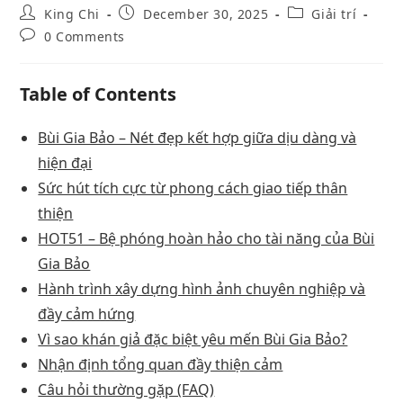
King Chi
December 30, 2025
Giải trí
0 Comments
Table of Contents
Bùi Gia Bảo – Nét đẹp kết hợp giữa dịu dàng và
hiện đại
Sức hút tích cực từ phong cách giao tiếp thân
thiện
HOT51 – Bệ phóng hoàn hảo cho tài năng của Bùi
Gia Bảo
Hành trình xây dựng hình ảnh chuyên nghiệp và
đầy cảm hứng
Vì sao khán giả đặc biệt yêu mến Bùi Gia Bảo?
Nhận định tổng quan đầy thiện cảm
Câu hỏi thường gặp (FAQ)