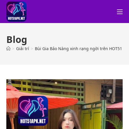
Blog
>
Giải trí
>
Bùi Gia Bảo Nàng xinh rạng ngời trên HOT51 lắ