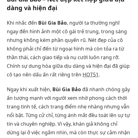
dàng và hiện đại
Khi nhắc đến
Bùi Gia Bảo
, người ta thường nghĩ
ngay đến hình ảnh một cô gái trẻ trung, trong sáng
nhưng không kém phần quyến rũ. Nét đẹp của cô
không phải chỉ đến từ ngoại hình mà còn tỏa ra từ
thần thái, cách giao tiếp và nụ cười luôn rạng rỡ.
Chính sự dung hòa giữa dịu dàng và hiện đại đã giúp
cô tạo nên dấu ấn rất riêng trên
HOT51
.
Ngay khi xuất hiện,
Bùi Gia Bảo
đã nhanh chóng gây
ấn tượng mạnh với người xem nhờ phong cách thời
trang tinh tế, cách trang điểm nhẹ nhàng nhưng vẫn
nổi bật. Từng cử chỉ, từng ánh mắt đều toát lên sự tự
tin và chuyên nghiệp. Vì vậy, khán giả không chỉ
dừng lại ở việc ngắm nhìn, mà còn thực sự cảm nhận