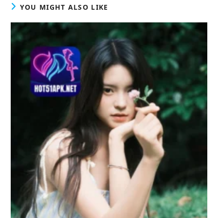
YOU MIGHT ALSO LIKE