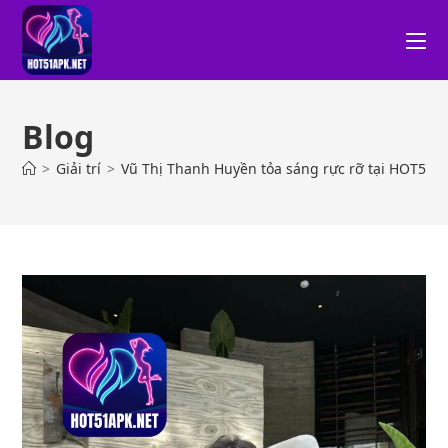
Blog
>
Giải trí
>
Vũ Thị Thanh Huyền tỏa sáng rực rỡ tại HOT51 