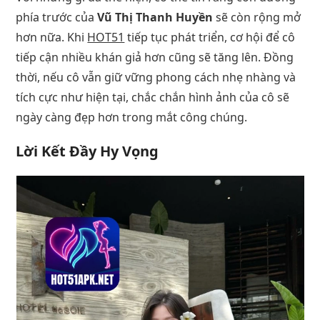
phía trước của
Vũ Thị Thanh Huyền
sẽ còn rộng mở
hơn nữa. Khi
HOT51
tiếp tục phát triển, cơ hội để cô
tiếp cận nhiều khán giả hơn cũng sẽ tăng lên. Đồng
thời, nếu cô vẫn giữ vững phong cách nhẹ nhàng và
tích cực như hiện tại, chắc chắn hình ảnh của cô sẽ
ngày càng đẹp hơn trong mắt công chúng.
Lời Kết Đầy Hy Vọng