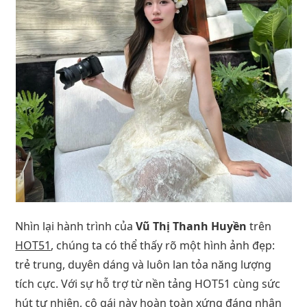
Nhìn lại hành trình của
Vũ Thị Thanh Huyền
trên
HOT51
, chúng ta có thể thấy rõ một hình ảnh đẹp:
trẻ trung, duyên dáng và luôn lan tỏa năng lượng
tích cực. Với sự hỗ trợ từ nền tảng HOT51 cùng sức
hút tự nhiên, cô gái này hoàn toàn xứng đáng nhận