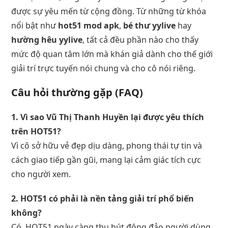
được sự yêu mến từ cộng đồng. Từ những từ khóa
nổi bật như
hot51 mod apk
,
bé thư yylive
hay
hường hêu yylive
, tất cả đều phần nào cho thấy
mức độ quan tâm lớn mà khán giả dành cho thế giới
giải trí trực tuyến nói chung và cho cô nói riêng.
Câu hỏi thường gặp (FAQ)
1. Vì sao Vũ Thị Thanh Huyền lại được yêu thích
trên HOT51?
Vì cô sở hữu vẻ đẹp dịu dàng, phong thái tự tin và
cách giao tiếp gần gũi, mang lại cảm giác tích cực
cho người xem.
2. HOT51 có phải là nền tảng giải trí phổ biến
không?
Có.
HOT51
ngày càng thu hút đông đảo người dùng