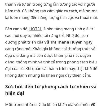
thành và tự tin trong từng lần tương tác với người
hâm mộ. Cô không tạo cảm giác xa cách, mà ngược
lại luôn mang đến năng lượng tích cực và thoải mái.
Bên cạnh đó,
HOT51
là nền tảng mang tính giải trí
cao, nơi quy tụ nhiều tài năng trẻ. Nhờ đó, con
đường phát triển của
Vũ Thị Thanh Huyền
ngày
càng rộng mở. Khán giả không chỉ thưởng thức vẻ
đẹp dịu dàng mà còn được khám phá nét duyên
dáng, thông minh và tinh tế trong phong cách biểu
đạt của cô. Khi quan sát hành trình này, thật khó để
không dành những lời khen ngợi đầy thiện cảm.
Sức hút đến từ phong cách tự nhiên và
hiện đại
Một trong những lý do khiến khán giả yêu mến
Vũ