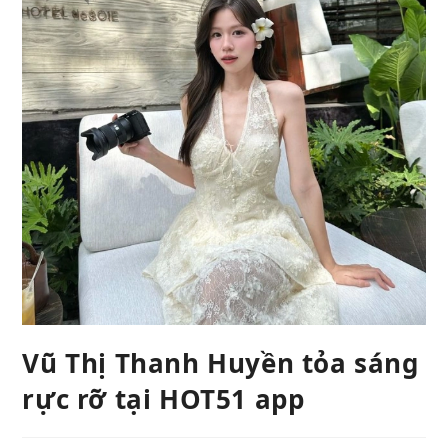
Vũ Thị Thanh Huyền tỏa sáng
rực rỡ tại HOT51 app