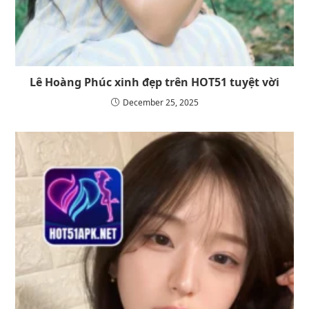
Lê Hoàng Phúc xinh đẹp trên HOT51 tuyệt vời
December 25, 2025