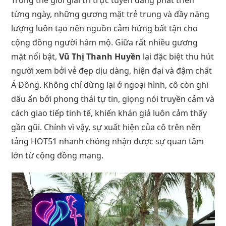
từng ngày, những gương mặt trẻ trung và đầy năng
lượng luôn tạo nên nguồn cảm hứng bất tận cho
cộng đồng người hâm mộ. Giữa rất nhiều gương
mặt nổi bật,
Vũ Thị Thanh Huyền
lại đặc biệt thu hút
người xem bởi vẻ đẹp dịu dàng, hiện đại và đậm chất
Á Đông. Không chỉ dừng lại ở ngoại hình, cô còn ghi
dấu ấn bởi phong thái tự tin, giọng nói truyền cảm và
cách giao tiếp tinh tế, khiến khán giả luôn cảm thấy
gần gũi. Chính vì vậy, sự xuất hiện của cô trên nền
tảng HOT51 nhanh chóng nhận được sự quan tâm
lớn từ cộng đồng mạng.