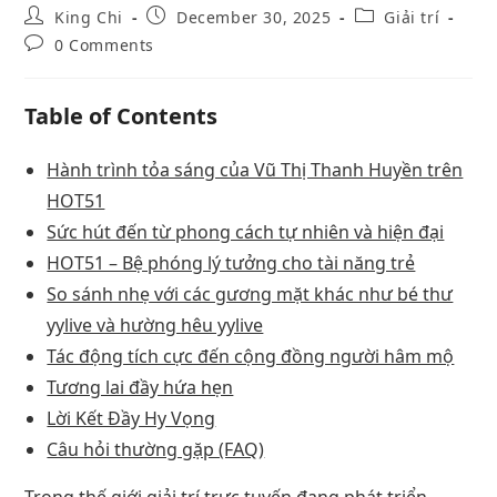
King Chi
December 30, 2025
Giải trí
0 Comments
Table of Contents
Hành trình tỏa sáng của Vũ Thị Thanh Huyền trên
HOT51
Sức hút đến từ phong cách tự nhiên và hiện đại
HOT51 – Bệ phóng lý tưởng cho tài năng trẻ
So sánh nhẹ với các gương mặt khác như bé thư
yylive và hường hêu yylive
Tác động tích cực đến cộng đồng người hâm mộ
Tương lai đầy hứa hẹn
Lời Kết Đầy Hy Vọng
Câu hỏi thường gặp (FAQ)
Trong thế giới giải trí trực tuyến đang phát triển