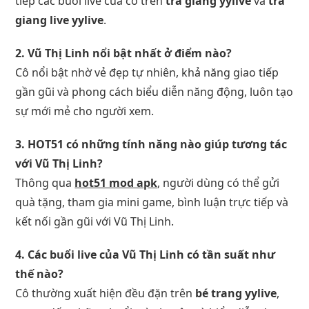
tiếp các buổi live của cô trên
tra giang yylive
và
trà
giang live yylive
.
2. Vũ Thị Linh nổi bật nhất ở điểm nào?
Cô nổi bật nhờ vẻ đẹp tự nhiên, khả năng giao tiếp
gần gũi và phong cách biểu diễn năng động, luôn tạo
sự mới mẻ cho người xem.
3. HOT51 có những tính năng nào giúp tương tác
với Vũ Thị Linh?
Thông qua
hot51 mod apk
, người dùng có thể gửi
quà tặng, tham gia mini game, bình luận trực tiếp và
kết nối gần gũi với Vũ Thị Linh.
4. Các buổi live của Vũ Thị Linh có tần suất như
thế nào?
Cô thường xuất hiện đều đặn trên
bé trang yylive
,