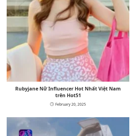
Rubyjane Nữ Influencer Hot Nhất Việt Nam
trên Hot51
February 20, 2025