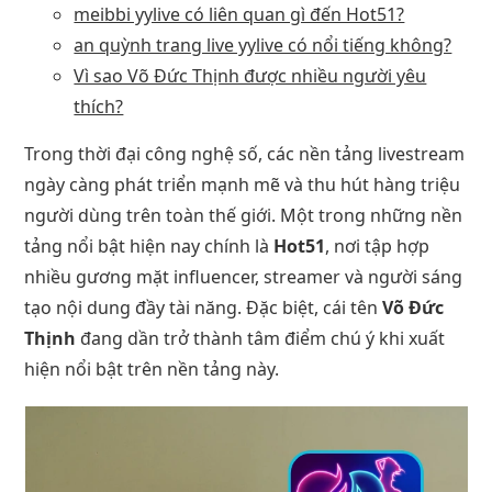
meibbi yylive có liên quan gì đến Hot51?
an quỳnh trang live yylive có nổi tiếng không?
Vì sao Võ Đức Thịnh được nhiều người yêu
thích?
Trong thời đại công nghệ số, các nền tảng livestream
ngày càng phát triển mạnh mẽ và thu hút hàng triệu
người dùng trên toàn thế giới. Một trong những nền
tảng nổi bật hiện nay chính là
Hot51
, nơi tập hợp
nhiều gương mặt influencer, streamer và người sáng
tạo nội dung đầy tài năng. Đặc biệt, cái tên
Võ Đức
Thịnh
đang dần trở thành tâm điểm chú ý khi xuất
hiện nổi bật trên nền tảng này.