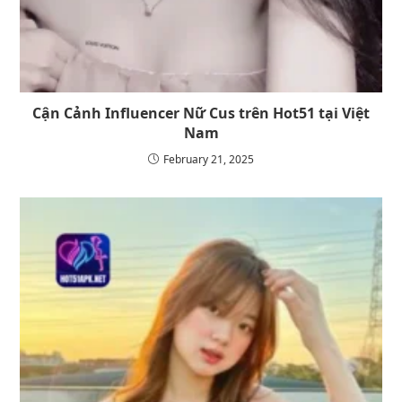
Cận Cảnh Influencer Nữ Cus trên Hot51 tại Việt
Nam
February 21, 2025