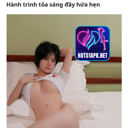
Hành trình tỏa sáng đầy hứa hẹn