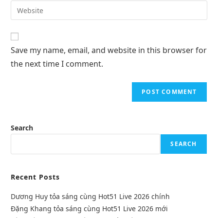
Save my name, email, and website in this browser for
the next time I comment.
Search
SEARCH
Recent Posts
Dương Huy tỏa sáng cùng Hot51 Live 2026 chính
Đặng Khang tỏa sáng cùng Hot51 Live 2026 mới