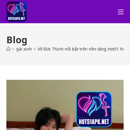
Blog
>
gái xinh
>
Võ Đức Thịnh nổi bật trên nền tảng Hot51 hôm