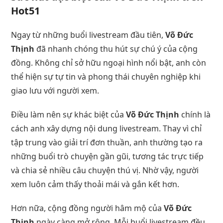
Hot51
Ngay từ những buổi livestream đầu tiên,
Võ Đức
Thịnh
đã nhanh chóng thu hút sự chú ý của cộng
đồng. Không chỉ sở hữu ngoại hình nổi bật, anh còn
thể hiện sự tự tin và phong thái chuyên nghiệp khi
giao lưu với người xem.
Điều làm nên sự khác biệt của
Võ Đức Thịnh
chính là
cách anh xây dựng nội dung livestream. Thay vì chỉ
tập trung vào giải trí đơn thuần, anh thường tạo ra
những buổi trò chuyện gần gũi, tương tác trực tiếp
và chia sẻ nhiều câu chuyện thú vị. Nhờ vậy, người
xem luôn cảm thấy thoải mái và gắn kết hơn.
Hơn nữa, cộng đồng người hâm mộ của
Võ Đức
Thịnh
ngày càng mở rộng. Mỗi buổi livestream đều