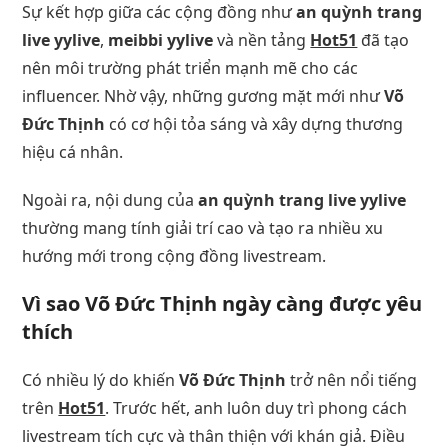
Sự kết hợp giữa các cộng đồng như
an quỳnh trang
live yylive
,
meibbi yylive
và nền tảng
Hot51
đã tạo
nên môi trường phát triển mạnh mẽ cho các
influencer. Nhờ vậy, những gương mặt mới như
Võ
Đức Thịnh
có cơ hội tỏa sáng và xây dựng thương
hiệu cá nhân.
Ngoài ra, nội dung của
an quỳnh trang live yylive
thường mang tính giải trí cao và tạo ra nhiều xu
hướng mới trong cộng đồng livestream.
Vì sao
Võ Đức Thịnh
ngày càng được yêu
thích
Có nhiều lý do khiến
Võ Đức Thịnh
trở nên nổi tiếng
trên
Hot51
. Trước hết, anh luôn duy trì phong cách
livestream tích cực và thân thiện với khán giả. Điều