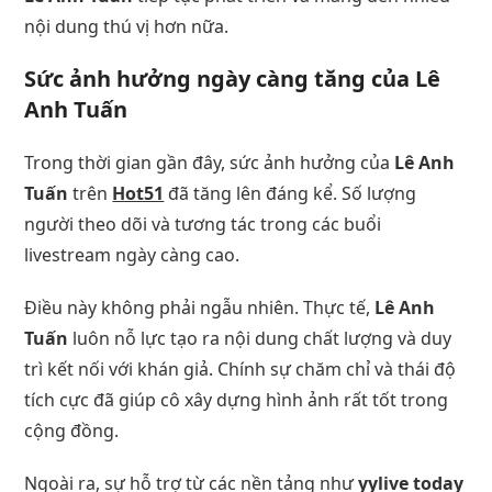
nội dung thú vị hơn nữa.
Sức ảnh hưởng ngày càng tăng của Lê
Anh Tuấn
Trong thời gian gần đây, sức ảnh hưởng của
Lê Anh
Tuấn
trên
Hot51
đã tăng lên đáng kể. Số lượng
người theo dõi và tương tác trong các buổi
livestream ngày càng cao.
Điều này không phải ngẫu nhiên. Thực tế,
Lê Anh
Tuấn
luôn nỗ lực tạo ra nội dung chất lượng và duy
trì kết nối với khán giả. Chính sự chăm chỉ và thái độ
tích cực đã giúp cô xây dựng hình ảnh rất tốt trong
cộng đồng.
Ngoài ra, sự hỗ trợ từ các nền tảng như
yylive today