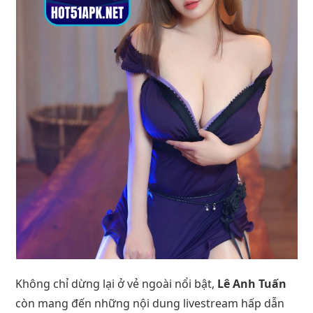
Không chỉ dừng lại ở vẻ ngoài nổi bật,
Lê Anh Tuấn
còn mang đến những nội dung livestream hấp dẫn