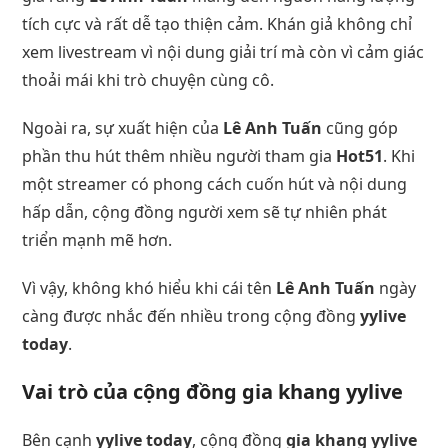
tích cực và rất dễ tạo thiện cảm. Khán giả không chỉ
xem livestream vì nội dung giải trí mà còn vì cảm giác
thoải mái khi trò chuyện cùng cô.
Ngoài ra, sự xuất hiện của
Lê Anh Tuấn
cũng góp
phần thu hút thêm nhiều người tham gia
Hot51
. Khi
một streamer có phong cách cuốn hút và nội dung
hấp dẫn, cộng đồng người xem sẽ tự nhiên phát
triển mạnh mẽ hơn.
Vì vậy, không khó hiểu khi cái tên
Lê Anh Tuấn
ngày
càng được nhắc đến nhiều trong cộng đồng
yylive
today
.
Vai trò của cộng đồng gia khang yylive
Bên cạnh
yylive today
, cộng đồng
gia khang yylive