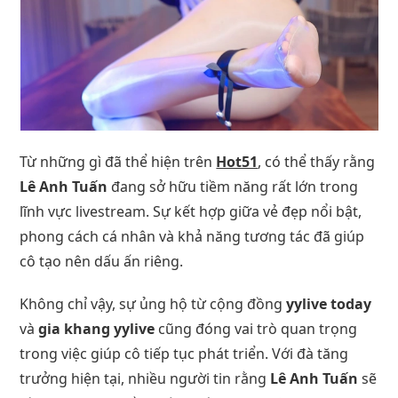
Từ những gì đã thể hiện trên
Hot51
, có thể thấy rằng
Lê Anh Tuấn
đang sở hữu tiềm năng rất lớn trong
lĩnh vực livestream. Sự kết hợp giữa vẻ đẹp nổi bật,
phong cách cá nhân và khả năng tương tác đã giúp
cô tạo nên dấu ấn riêng.
Không chỉ vậy, sự ủng hộ từ cộng đồng
yylive today
và
gia khang yylive
cũng đóng vai trò quan trọng
trong việc giúp cô tiếp tục phát triển. Với đà tăng
trưởng hiện tại, nhiều người tin rằng
Lê Anh Tuấn
sẽ