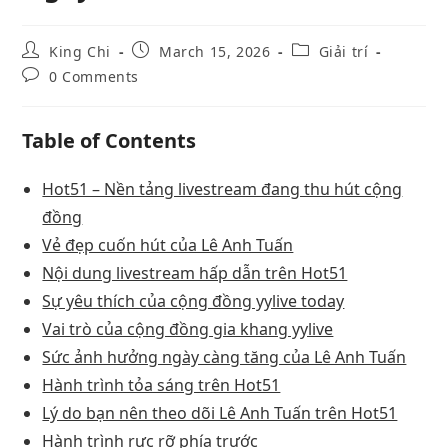
King Chi
March 15, 2026
Giải trí
0 Comments
Table of Contents
Hot51 – Nền tảng livestream đang thu hút cộng
đồng
Vẻ đẹp cuốn hút của Lê Anh Tuấn
Nội dung livestream hấp dẫn trên Hot51
Sự yêu thích của cộng đồng yylive today
Vai trò của cộng đồng gia khang yylive
Sức ảnh hưởng ngày càng tăng của Lê Anh Tuấn
Hành trình tỏa sáng trên Hot51
Lý do bạn nên theo dõi Lê Anh Tuấn trên Hot51
Hành trình rực rỡ phía trước