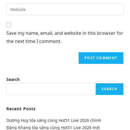
Save my name, email, and website in this browser for
the next time I comment.
Search
SEARCH
Recent Posts
Dương Huy tỏa sáng cùng Hot51 Live 2026 chính
Đặng Khang tỏa sáng cùng Hot51 Live 2026 mới