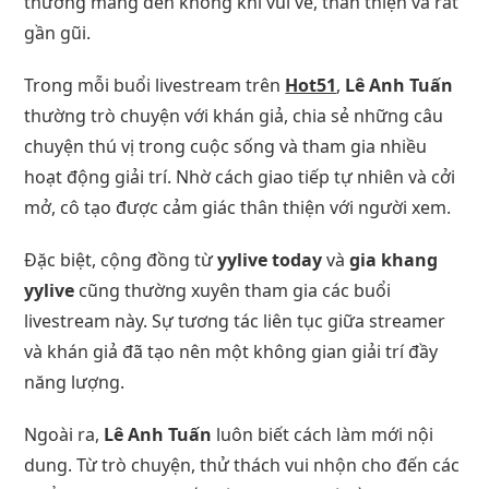
thường mang đến không khí vui vẻ, thân thiện và rất
gần gũi.
Trong mỗi buổi livestream trên
Hot51
,
Lê Anh Tuấn
thường trò chuyện với khán giả, chia sẻ những câu
chuyện thú vị trong cuộc sống và tham gia nhiều
hoạt động giải trí. Nhờ cách giao tiếp tự nhiên và cởi
mở, cô tạo được cảm giác thân thiện với người xem.
Đặc biệt, cộng đồng từ
yylive today
và
gia khang
yylive
cũng thường xuyên tham gia các buổi
livestream này. Sự tương tác liên tục giữa streamer
và khán giả đã tạo nên một không gian giải trí đầy
năng lượng.
Ngoài ra,
Lê Anh Tuấn
luôn biết cách làm mới nội
dung. Từ trò chuyện, thử thách vui nhộn cho đến các