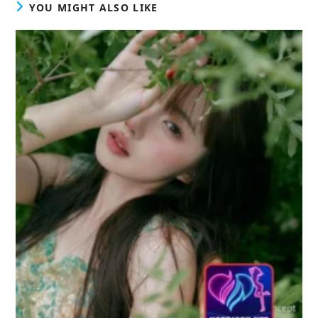
YOU MIGHT ALSO LIKE