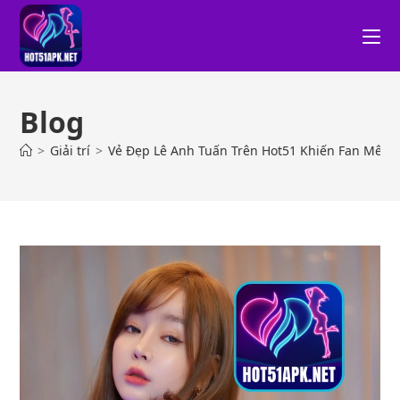
Blog
>
Giải trí
>
Vẻ Đẹp Lê Anh Tuấn Trên Hot51 Khiến Fan Mê 