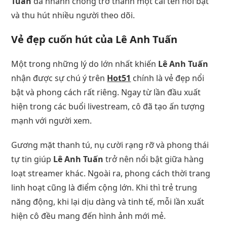
Tuấn
đã nhanh chóng trở thành một cái tên nổi bật
và thu hút nhiều người theo dõi.
Vẻ đẹp cuốn hút của Lê Anh Tuấn
Một trong những lý do lớn nhất khiến
Lê Anh Tuấn
nhận được sự chú ý trên
Hot51
chính là vẻ đẹp nổi
bật và phong cách rất riêng. Ngay từ lần đầu xuất
hiện trong các buổi livestream, cô đã tạo ấn tượng
mạnh với người xem.
Gương mặt thanh tú, nụ cười rạng rỡ và phong thái
tự tin giúp
Lê Anh Tuấn
trở nên nổi bật giữa hàng
loạt streamer khác. Ngoài ra, phong cách thời trang
linh hoạt cũng là điểm cộng lớn. Khi thì trẻ trung
năng động, khi lại dịu dàng và tinh tế, mỗi lần xuất
hiện cô đều mang đến hình ảnh mới mẻ.