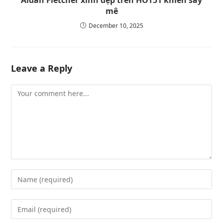
Aidan Fletcher xinh đẹp trên HOT51 khiến say
mê
December 10, 2025
Leave a Reply