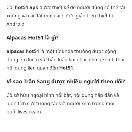
Có.
hot51 apk
được thiết kế để người dùng có thể tải
xuống và cài đặt một cách đơn giản trên thiết bị
Android.
Alpacas Hot51 là gì?
alpacas hot51
là một từ khóa thường được cộng
đồng tìm kiếm và thảo luận khi nhắc đến hệ sinh thái
nội dung liên quan đến
Hot51
.
Vì sao Trần Sang được nhiều người theo dõi?
Cô sở hữu ngoại hình nổi bật, nội dung hấp dẫn và
luôn tích cực tương tác với người xem trong mỗi
buổi livestream.