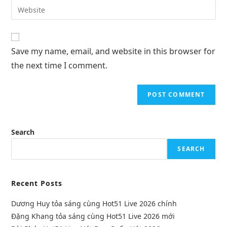
Save my name, email, and website in this browser for
the next time I comment.
Search
SEARCH
Recent Posts
Dương Huy tỏa sáng cùng Hot51 Live 2026 chính
Đặng Khang tỏa sáng cùng Hot51 Live 2026 mới