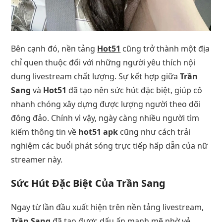
Bên cạnh đó, nền tảng
Hot51
cũng trở thành một địa
chỉ quen thuộc đối với những người yêu thích nội
dung livestream chất lượng. Sự kết hợp giữa
Trần
Sang
và
Hot51
đã tạo nên sức hút đặc biệt, giúp cô
nhanh chóng xây dựng được lượng người theo dõi
đông đảo. Chính vì vậy, ngày càng nhiều người tìm
kiếm thông tin về
hot51 apk
cũng như cách trải
nghiệm các buổi phát sóng trực tiếp hấp dẫn của nữ
streamer này.
Sức Hút Đặc Biệt Của Trần Sang
Ngay từ lần đầu xuất hiện trên nền tảng livestream,
Trần Sang
đã tạo được dấu ấn mạnh mẽ nhờ vẻ