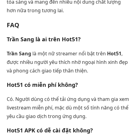
tỏa sáng và mang đến nhiều nội dung chất lượng
hơn nữa trong tương lai.
FAQ
Trần Sang là ai trên Hot51?
Trần Sang
là một nữ streamer nổi bật trên
Hot51
,
được nhiều người yêu thích nhờ ngoại hình xinh đẹp
và phong cách giao tiếp thân thiện.
Hot51 có miễn phí không?
Có. Người dùng có thể tải ứng dụng và tham gia xem
livestream miễn phí, mặc dù một số tính năng có thể
yêu cầu giao dịch trong ứng dụng.
Hot51 APK có dễ cài đặt không?