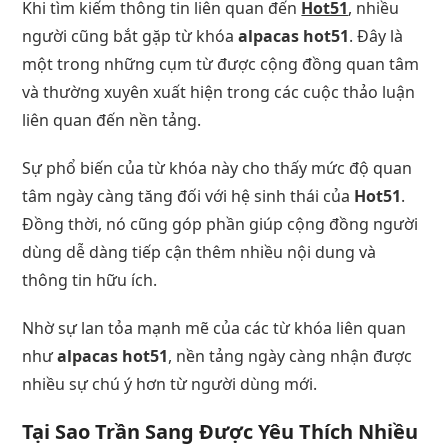
Khi tìm kiếm thông tin liên quan đến
Hot51
, nhiều
người cũng bắt gặp từ khóa
alpacas hot51
. Đây là
một trong những cụm từ được cộng đồng quan tâm
và thường xuyên xuất hiện trong các cuộc thảo luận
liên quan đến nền tảng.
Sự phổ biến của từ khóa này cho thấy mức độ quan
tâm ngày càng tăng đối với hệ sinh thái của
Hot51
.
Đồng thời, nó cũng góp phần giúp cộng đồng người
dùng dễ dàng tiếp cận thêm nhiều nội dung và
thông tin hữu ích.
Nhờ sự lan tỏa mạnh mẽ của các từ khóa liên quan
như
alpacas hot51
, nền tảng ngày càng nhận được
nhiều sự chú ý hơn từ người dùng mới.
Tại Sao Trần Sang Được Yêu Thích Nhiều