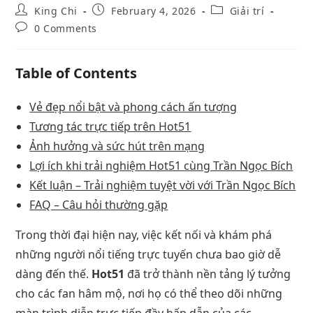
King Chi
February 4, 2026
Giải trí
0 Comments
Table of Contents
Vẻ đẹp nổi bật và phong cách ấn tượng
Tương tác trực tiếp trên Hot51
Ảnh hưởng và sức hút trên mạng
Lợi ích khi trải nghiệm Hot51 cùng Trần Ngọc Bích
Kết luận – Trải nghiệm tuyệt vời với Trần Ngọc Bích
FAQ – Câu hỏi thường gặp
Trong thời đại hiện nay, việc kết nối và khám phá
những người nổi tiếng trực tuyến chưa bao giờ dễ
dàng đến thế.
Hot51
đã trở thành nền tảng lý tưởng
cho các fan hâm mộ, nơi họ có thể theo dõi những
màn trình diễn trực tiếp đầy hấp dẫn của các