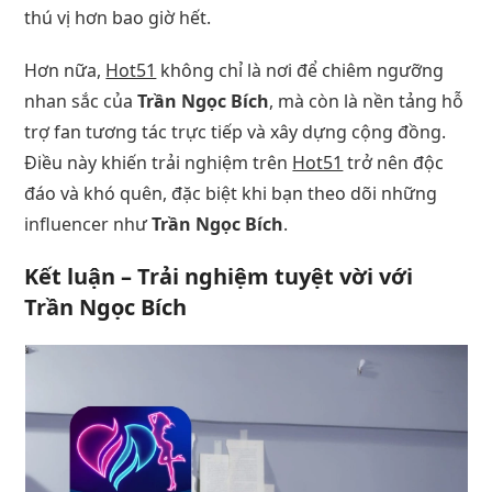
thú vị hơn bao giờ hết.
Hơn nữa,
Hot51
không chỉ là nơi để chiêm ngưỡng
nhan sắc của
Trần Ngọc Bích
, mà còn là nền tảng hỗ
trợ fan tương tác trực tiếp và xây dựng cộng đồng.
Điều này khiến trải nghiệm trên
Hot51
trở nên độc
đáo và khó quên, đặc biệt khi bạn theo dõi những
influencer như
Trần Ngọc Bích
.
Kết luận – Trải nghiệm tuyệt vời với
Trần Ngọc Bích