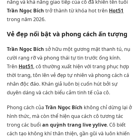
năng và khả năng giao tiếp của cô đã khiến tên tuổi
Trần Ngọc Bích
trở thành từ khóa hot trên
Hot51
trong năm 2026.
Vẻ đẹp nổi bật và phong cách ấn tượng
Trần Ngọc Bích
sở hữu một gương mặt thanh tú, nụ
cười rạng rỡ và phong thái tự tin trước ống kính.
Trên
Hot51
, cô thường xuất hiện với trang phục hợp
thời trang, tôn lên vẻ đẹp tự nhiên và phong cách cá
nhân độc đáo. Khán giả luôn bị cuốn hút bởi sự
duyên dáng và cách biểu cảm tinh tế của cô.
Phong cách của
Trần Ngọc Bích
không chỉ dừng lại ở
hình thức, mà còn thể hiện qua cách cô tương tác
trong các buổi
an quỳnh trang live yylive
. Cô biết
cách tạo không khí thân thiện, gần gũi và luôn khiến