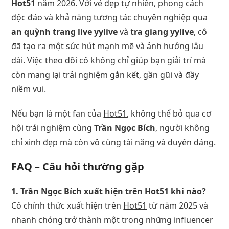
Hot51
năm 2026. Với vẻ đẹp tự nhiên, phong cách
độc đáo và khả năng tương tác chuyên nghiệp qua
an quỳnh trang live yylive
và
tra giang yylive
, cô
đã tạo ra một sức hút mạnh mẽ và ảnh hưởng lâu
dài. Việc theo dõi cô không chỉ giúp bạn giải trí mà
còn mang lại trải nghiệm gắn kết, gần gũi và đầy
niềm vui.
Nếu bạn là một fan của
Hot51
, không thể bỏ qua cơ
hội trải nghiệm cùng
Trần Ngọc Bích
, người không
chỉ xinh đẹp mà còn vô cùng tài năng và duyên dáng.
FAQ – Câu hỏi thường gặp
1. Trần Ngọc Bích xuất hiện trên Hot51 khi nào?
Cô chính thức xuất hiện trên
Hot51
từ năm 2025 và
nhanh chóng trở thành một trong những influencer