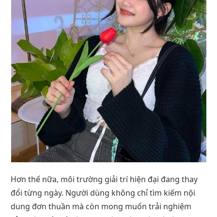
Hơn thế nữa, môi trường giải trí hiện đại đang thay
đổi từng ngày. Người dùng không chỉ tìm kiếm nội
dung đơn thuần mà còn mong muốn trải nghiệm