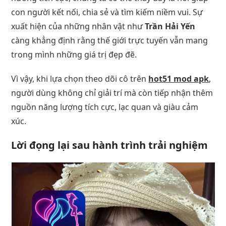
con người kết nối, chia sẻ và tìm kiếm niềm vui. Sự
xuất hiện của những nhân vật như
Trần Hải Yến
càng khẳng định rằng thế giới trực tuyến vẫn mang
trong mình những giá trị đẹp đẽ.
Vì vậy, khi lựa chọn theo dõi cô trên
hot51 mod apk
,
người dùng không chỉ giải trí mà còn tiếp nhận thêm
nguồn năng lượng tích cực, lạc quan và giàu cảm
xúc.
Lời đọng lại sau hành trình trải nghiệm