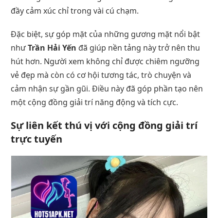
đầy cảm xúc chỉ trong vài cú chạm.
Đặc biệt, sự góp mặt của những gương mặt nổi bật
như
Trần Hải Yến
đã giúp nền tảng này trở nên thu
hút hơn. Người xem không chỉ được chiêm ngưỡng
vẻ đẹp mà còn có cơ hội tương tác, trò chuyện và
cảm nhận sự gần gũi. Điều này đã góp phần tạo nên
một cộng đồng giải trí năng động và tích cực.
Sự liên kết thú vị với cộng đồng giải trí
trực tuyến