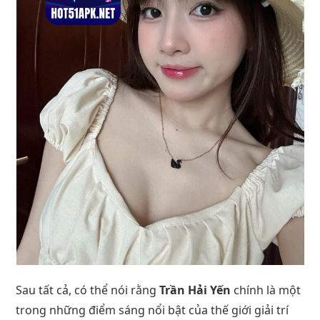
Sau tất cả, có thể nói rằng
Trần Hải Yến
chính là một
trong những điểm sáng nổi bật của thế giới giải trí