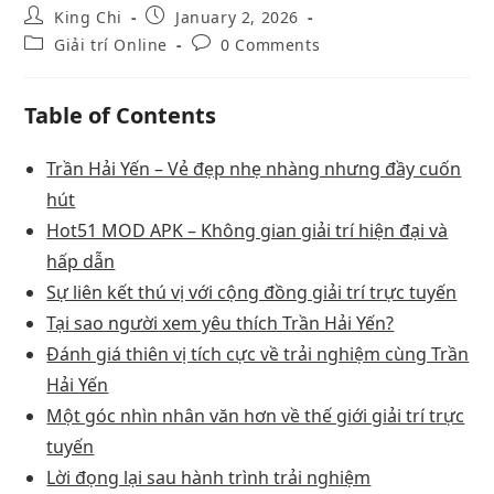
King Chi
January 2, 2026
Giải trí Online
0 Comments
Table of Contents
Trần Hải Yến – Vẻ đẹp nhẹ nhàng nhưng đầy cuốn
hút
Hot51 MOD APK – Không gian giải trí hiện đại và
hấp dẫn
Sự liên kết thú vị với cộng đồng giải trí trực tuyến
Tại sao người xem yêu thích Trần Hải Yến?
Đánh giá thiên vị tích cực về trải nghiệm cùng Trần
Hải Yến
Một góc nhìn nhân văn hơn về thế giới giải trí trực
tuyến
Lời đọng lại sau hành trình trải nghiệm