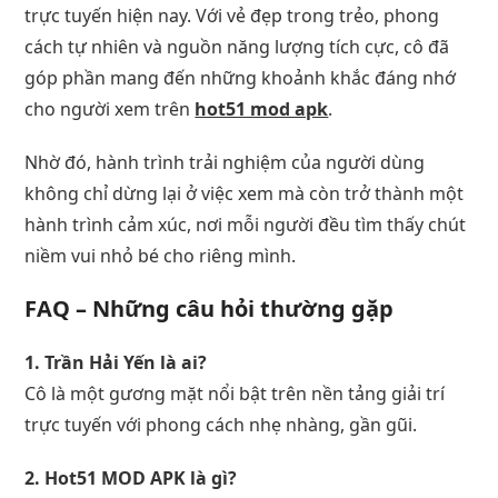
trực tuyến hiện nay. Với vẻ đẹp trong trẻo, phong
cách tự nhiên và nguồn năng lượng tích cực, cô đã
góp phần mang đến những khoảnh khắc đáng nhớ
cho người xem trên
hot51 mod apk
.
Nhờ đó, hành trình trải nghiệm của người dùng
không chỉ dừng lại ở việc xem mà còn trở thành một
hành trình cảm xúc, nơi mỗi người đều tìm thấy chút
niềm vui nhỏ bé cho riêng mình.
FAQ – Những câu hỏi thường gặp
1. Trần Hải Yến là ai?
Cô là một gương mặt nổi bật trên nền tảng giải trí
trực tuyến với phong cách nhẹ nhàng, gần gũi.
2. Hot51 MOD APK là gì?