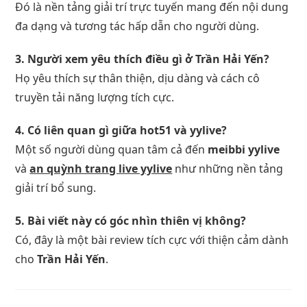
Đó là nền tảng giải trí trực tuyến mang đến nội dung
đa dạng và tương tác hấp dẫn cho người dùng.
3. Người xem yêu thích điều gì ở Trần Hải Yến?
Họ yêu thích sự thân thiện, dịu dàng và cách cô
truyền tải năng lượng tích cực.
4. Có liên quan gì giữa hot51 và yylive?
Một số người dùng quan tâm cả đến
meibbi yylive
và
an quỳnh trang live yylive
như những nền tảng
giải trí bổ sung.
5. Bài viết này có góc nhìn thiên vị không?
Có, đây là một bài review tích cực với thiện cảm dành
cho
Trần Hải Yến
.