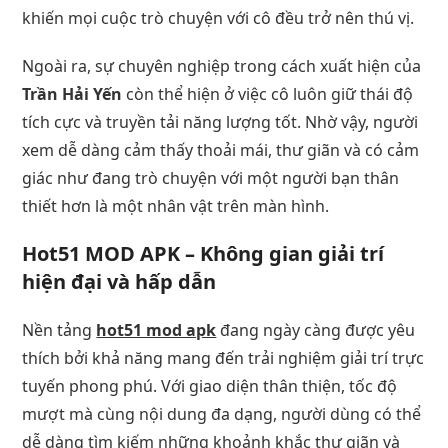
khiến mọi cuộc trò chuyện với cô đều trở nên thú vị.
Ngoài ra, sự chuyên nghiệp trong cách xuất hiện của
Trần Hải Yến
còn thể hiện ở việc cô luôn giữ thái độ
tích cực và truyền tải năng lượng tốt. Nhờ vậy, người
xem dễ dàng cảm thấy thoải mái, thư giãn và có cảm
giác như đang trò chuyện với một người bạn thân
thiết hơn là một nhân vật trên màn hình.
Hot51 MOD APK – Không gian giải trí
hiện đại và hấp dẫn
Nền tảng
hot51 mod apk
đang ngày càng được yêu
thích bởi khả năng mang đến trải nghiệm giải trí trực
tuyến phong phú. Với giao diện thân thiện, tốc độ
mượt mà cùng nội dung đa dạng, người dùng có thể
dễ dàng tìm kiếm những khoảnh khắc thư giãn và