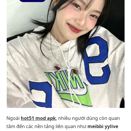
Ngoài
hot51 mod apk
, nhiều người dùng còn quan
tâm đến các nền tảng liên quan như
meibbi yylive