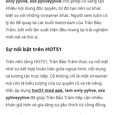
only yylive, xxx yyliveyylive
cho phép cô sáng tạo
nhiều nội dung độc quyền, từ đó tạo nên sự khác
biệt so với những streamer khác. Người xem luôn có
lý do để quay lại các buổi livestream của Trần Bảo
Trâm, bởi mỗi lần xuất hiện đều mang lại trải nghiệm
mới mẻ và thú vị.
Sự nổi bật trên HOT51
Trên nền tảng HOT51, Trần Bảo Trâm thực sự nổi bật
nhờ sự kết hợp hoàn hảo giữa ngoại hình, nội dung
và tương tác trực tiếp. Cô không chỉ là một streamer
mà còn là biểu tượng của sự quyến rũ và tài năng.
Việc áp dụng
hot51 mod apk
, lam only yylive, xxx
yyliveyylive
đã giúp Trần Bảo Trâm tiếp cận nhiều
khán giả hơn và gia tăng sự yêu thích từ cộng đồng.