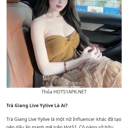
Thỏa HOT51APK.NET
Trà Giang Live Yylive Là Ai?
Trà Giang Live Yylive là một nữ Influencer khác đã tạo
nên dấu ấn mạnh mẽ trên
Hot51
. Cô nàng sở hữu