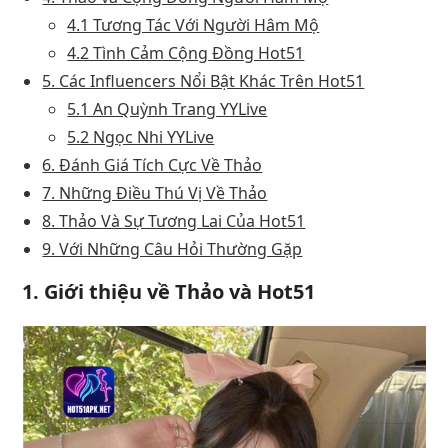
4.1 Tương Tác Với Người Hâm Mộ
4.2 Tình Cảm Cộng Đồng Hot51
5. Các Influencers Nổi Bật Khác Trên Hot51
5.1 An Quỳnh Trang YYLive
5.2 Ngọc Nhi YYLive
6. Đánh Giá Tích Cực Về Thảo
7. Những Điều Thú Vị Về Thảo
8. Thảo Và Sự Tương Lai Của Hot51
9. Với Những Câu Hỏi Thường Gặp
1. Giới thiệu về Thảo và Hot51