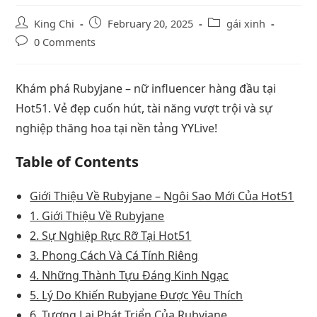
King Chi
February 20, 2025
gái xinh
0 Comments
Khám phá Rubyjane – nữ influencer hàng đầu tại
Hot51. Vẻ đẹp cuốn hút, tài năng vượt trội và sự
nghiệp thăng hoa tại nền tảng YYLive!
Table of Contents
Giới Thiệu Về Rubyjane – Ngôi Sao Mới Của Hot51
1. Giới Thiệu Về Rubyjane
2. Sự Nghiệp Rực Rỡ Tại Hot51
3. Phong Cách Và Cá Tính Riêng
4. Những Thành Tựu Đáng Kinh Ngạc
5. Lý Do Khiến Rubyjane Được Yêu Thích
6. Tương Lai Phát Triển Của Rubyjane