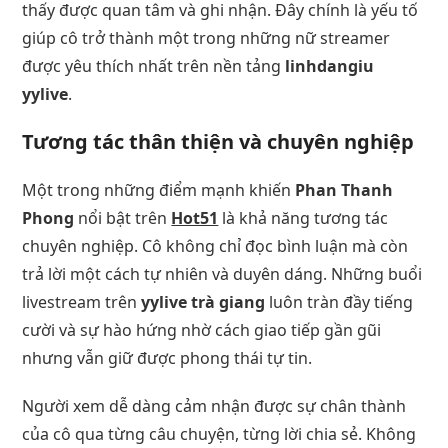
thấy được quan tâm và ghi nhận. Đây chính là yếu tố
giúp cô trở thành một trong những nữ streamer
được yêu thích nhất trên nền tảng
linhdangiu
yylive
.
Tương tác thân thiện và chuyên nghiệp
Một trong những điểm mạnh khiến
Phan Thanh
Phong
nổi bật trên
Hot51
là khả năng tương tác
chuyên nghiệp. Cô không chỉ đọc bình luận mà còn
trả lời một cách tự nhiên và duyên dáng. Những buổi
livestream trên
yylive trà giang
luôn tràn đầy tiếng
cười và sự hào hứng nhờ cách giao tiếp gần gũi
nhưng vẫn giữ được phong thái tự tin.
Người xem dễ dàng cảm nhận được sự chân thành
của cô qua từng câu chuyện, từng lời chia sẻ. Không