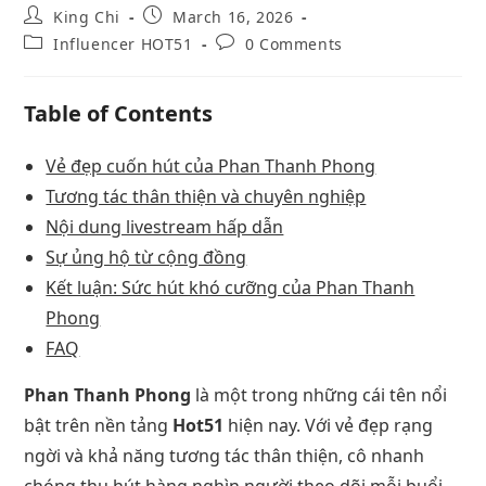
King Chi
March 16, 2026
Influencer HOT51
0 Comments
Table of Contents
Vẻ đẹp cuốn hút của Phan Thanh Phong
Tương tác thân thiện và chuyên nghiệp
Nội dung livestream hấp dẫn
Sự ủng hộ từ cộng đồng
Kết luận: Sức hút khó cưỡng của Phan Thanh
Phong
FAQ
Phan Thanh Phong
là một trong những cái tên nổi
bật trên nền tảng
Hot51
hiện nay. Với vẻ đẹp rạng
ngời và khả năng tương tác thân thiện, cô nhanh
chóng thu hút hàng nghìn người theo dõi mỗi buổi