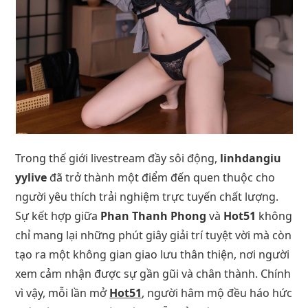
Trong thế giới livestream đầy sôi động,
linhdangiu
yylive
đã trở thành một điểm đến quen thuộc cho
người yêu thích trải nghiệm trực tuyến chất lượng.
Sự kết hợp giữa
Phan Thanh Phong
và
Hot51
không
chỉ mang lại những phút giây giải trí tuyệt vời mà còn
tạo ra một không gian giao lưu thân thiện, nơi người
xem cảm nhận được sự gần gũi và chân thành. Chính
vì vậy, mỗi lần mở
Hot51
, người hâm mộ đều háo hức