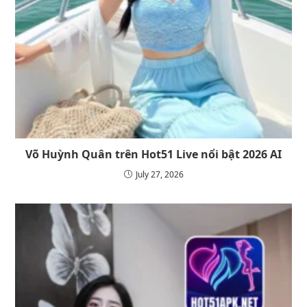
Võ Huỳnh Quân trên Hot51 Live nổi bật 2026 AI
July 27, 2026