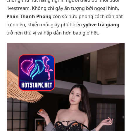
livestream. Không chỉ gây ấn tượng bởi ngoại hình,
Phan Thanh Phong
còn sở hữu phong cách dẫn dắt
tự nhiên, khiến mỗi giây phút trên
yylive trà giang
trở nên thú vị và hấp dẫn hơn bao giờ hết.