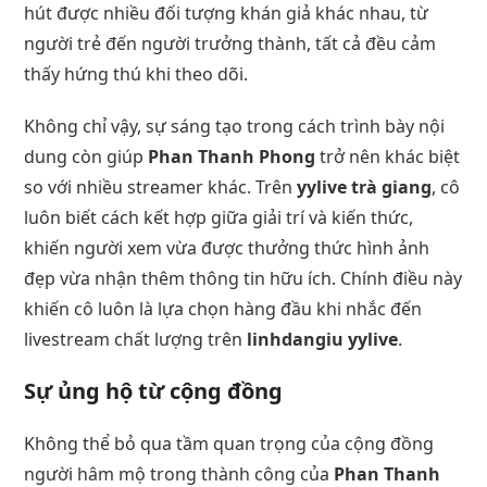
hút được nhiều đối tượng khán giả khác nhau, từ
người trẻ đến người trưởng thành, tất cả đều cảm
thấy hứng thú khi theo dõi.
Không chỉ vậy, sự sáng tạo trong cách trình bày nội
dung còn giúp
Phan Thanh Phong
trở nên khác biệt
so với nhiều streamer khác. Trên
yylive trà giang
, cô
luôn biết cách kết hợp giữa giải trí và kiến thức,
khiến người xem vừa được thưởng thức hình ảnh
đẹp vừa nhận thêm thông tin hữu ích. Chính điều này
khiến cô luôn là lựa chọn hàng đầu khi nhắc đến
livestream chất lượng trên
linhdangiu yylive
.
Sự ủng hộ từ cộng đồng
Không thể bỏ qua tầm quan trọng của cộng đồng
người hâm mộ trong thành công của
Phan Thanh