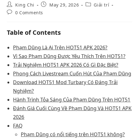
King Chi
May 29, 2026
Giải trí
0 Comments
Table of Contents
Phạm Dũng Là Ai Trên HOT51 APK 2026?
Vì Sao Phạm Dũng Được Yêu Thích Trên HOT51?
Trải Nghiệm HOT51 APK 2026 Có Gì Đặc Biệt?
Phong Cách Livestream Cuốn Hút Của Phạm Dũng
Download HOT51 Mod Turbary Có Đáng Trải
Nghiệm?
Hành Trình Tỏa Sáng Của Phạm Dũng Trên HOT51
Đánh Giá Cuối Cùng Về Phạm Dũng Và HOT51 APK
2026
FAQ
Phạm Dũng có nổi tiếng trên HOT51 không?